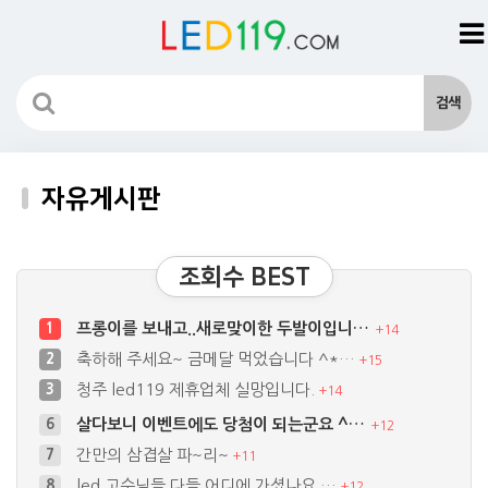
자유게시판
조회수 BEST
프롱이를 보내고..새로맞이한 두발이입니…
1
+
14
축하해 주세요~ 금메달 먹었습니다 ^*…
2
+
15
청주 led119 제휴업체 실망입니다.
3
+
14
살다보니 이벤트에도 당첨이 되는군요 ^…
6
+
12
간만의 삼겹살 파~리~
7
+
11
led 고수님들 다들 어디에 가셨나요 …
8
+
12