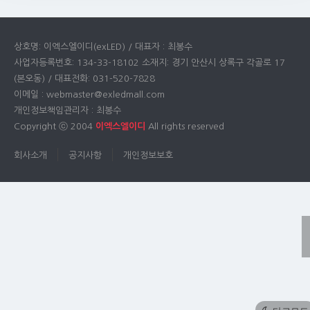
상호명: 이엑스엘이디(exLED) / 대표자 : 최봉수
사업자등록번호: 134-33-18102 소재지: 경기 안산시 상록구 각골로 17
(본오동) / 대표전화: 031-520-7828
이메일 : webmaster@exledmall.com
개인정보책임관리자 : 최봉수
Copyright ⓒ 2004
이엑스엘이디
All rights reserved
회사소개
공지사항
개인정보보호