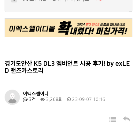
야간에 브레이크등에 dimmer기능 넣…
9
+
10
우째 이런일이???????????
10
+
11
지역 모임을 가져 볼까 합니다.
4
+
11
홈페이지 메인이 너무....
5
+
14
경기도안산 K5 DL3 엠비언트 시공 후기! by exLE
D 맨즈카스토리
이엑스엘이디
3건
3,268회
23-09-07 10:16