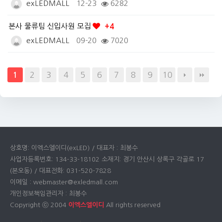
exLEDMALL
12-23
6282
본사 물류팀 신입사원 모집
+4
exLEDMALL
09-20
7020
2
3
4
5
6
7
8
9
10
1
상호명: 이엑스엘이디(exLED) / 대표자 : 최봉수
사업자등록번호: 134-33-18102 소재지: 경기 안산시 상록구 각골로 17
(본오동) / 대표전화: 031-520-7828
이메일 : webmaster@exledmall.com
개인정보책임관리자 : 최봉수
Copyright ⓒ 2004
이엑스엘이디
All rights reserved