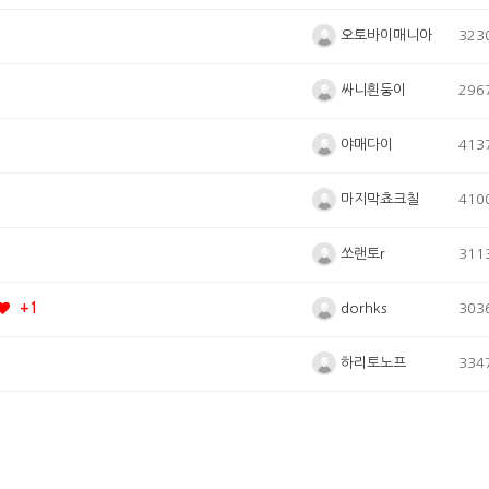
오토바이매니아
323
싸니흰둥이
296
야매다이
413
마지막쵸크칠
410
쏘랜토r
311
dorhks
303
+1
하리토노프
334