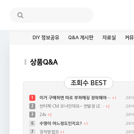
DIY 정보공유
Q&A 게시판
자료실
커뮤
상품Q&A
조회수 BEST
1
이거 구매하면 따로 부하매칭 장착해야…
201
+
1
2
싼타페 CM 오너인데요~ 면발광 LE…
201
+
2
3
24v
201
+
2
6
수명이 어느정도인지요?
201
+
1
7
장착방법요
201
+
1