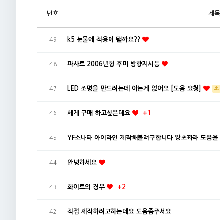
번호
제목
49
k5 눈물에 적용이 됄까요??
48
파사트 2006년형 후미 방향지시등
47
LED 조명을 만드려는데 아는게 없어요 [도움 요청]
46
세게 구매 하고싶은데요
+1
45
YF소나타 아이라인 제작해볼려구합니다 왕초짜라 도움을
44
안녕하세요
43
화이트의 경우
+2
42
직접 제작하려고하는데요 도움좀주세요