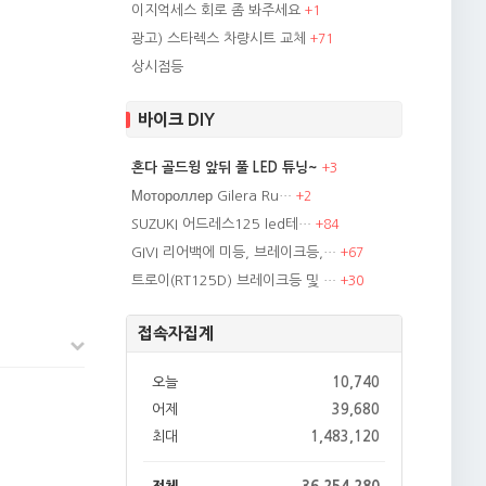
이지억세스 회로 좀 봐주세요
+
1
광고) 스타렉스 차량시트 교체
+
71
상시점등
바이크 DIY
혼다 골드윙 앞뒤 풀 LED 튜닝~
+
3
Мотороллер Gilera Ru…
+
2
SUZUKI 어드레스125 led테…
+
84
GIVI 리어백에 미등, 브레이크등,…
+
67
트로이(RT125D) 브레이크등 및 …
+
30
접속자집계
오늘
10,740
어제
39,680
최대
1,483,120