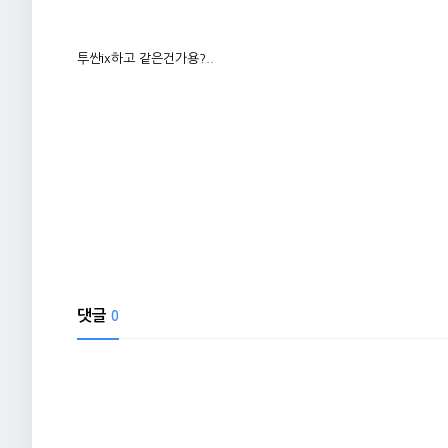
투싼ix하고 같은건가용?..
댓글
0