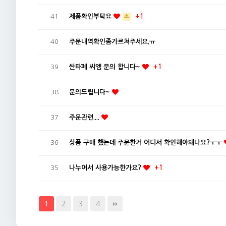
41
제품확인부탁요
+1
40
주문내역확인좀가르쳐주세요.ㅠ
39
싼타페 씨엠 문의 합니다~
+1
38
문의드립니다~
37
주문관련....
36
상품 구매 했는데 주문한거 어디서 확인해야돼나요?ㅜㅜ
35
나누어서 사용가능한가요?
+1
2
3
4
1