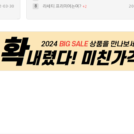
2-03-30
8
라세티 프리미어는여?
20
+
2
1-11-03
9
제품 사이즈 문의합니다..
20
1-11-29
10
3.7 볼트용
20
0-02-06
4
나누어서 사용가능한가요?
20
+
1
1-08-23
5
이거 EXled 정품이죠??
20
+
1