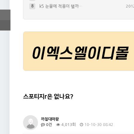
8
k5 눈물에 적용이 됄까…
201
9
YF소나타 아이라인 제작해볼려구합니다…
201
10
세게 구매 하고싶은데요
201
+
1
4
미등 관련 문의입니다
201
+
1
5
화이트의 경우
201
+
2
스포티지r은 없나요?
까칠대마왕
0건
4,013회
10-10-30 08:42