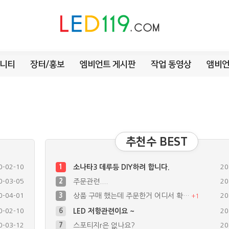
니티
장터/홍보
엠비언트 게시판
작업 동영상
앰비언
추천수 BEST
0-02-10
1
소나타3 데루등 DIY하려 합니다.
20
0-03-05
2
주문관련....
20
0-04-01
3
상품 구매 했는데 주문한거 어디서 확…
20
+
1
0-02-10
6
LED 저항관련이요 ~
20
0-03-12
7
스포티지r은 없나요?
20