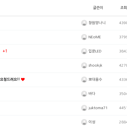
글쓴이
조회
창원망나니
439
NEoME
379
입문LED
384
+1
shookjk
427
뽀대용수
 요청드려요!!
433
바다
350
juktoma71
445
이성
288