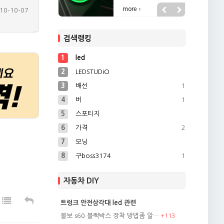
10-10-07
10-09-09
검색랭킹
10-10-02
11-01-07
1
led
10-12-07
2
LEDSTUDiO
3
배선
1
4
버
1
5
스포티지
6
가격
2
7
모닝
8
구boss3174
1
자동차 DIY
트렁크 안전삼각대 led 관련
볼보 s60 블랙박스 장착 방법좀 알…
+
113