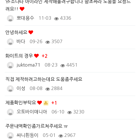
YF소나타 아이라인 제작해볼려구합니다 왕초짜라 도움을 요청드
려요!!
뽀대용수
11-03
4336
안녕하세요
바다
09-26
3507
화이트의 경우
+2
juktoma71
08-23
4451
직접 제작하려고하는데요 도움좀주세요
이성
08-08
2884
제품확인부탁요
+1
오토바이매니아
06-10
3230
주문내역확인좀가르쳐주세요.ㅠ
싸니흰둥이
05-01
2967