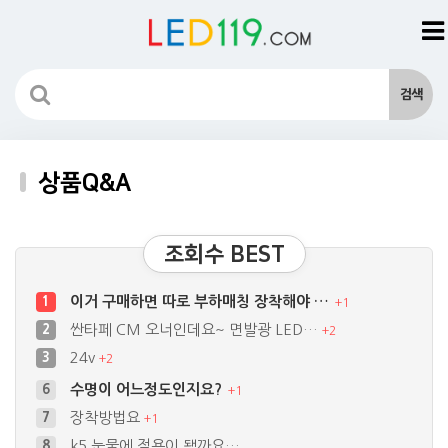
상품Q&A
조회수 BEST
이거 구매하면 따로 부하매칭 장착해야 …
1
+
1
싼타페 CM 오너인데요~ 면발광 LED…
2
+
2
24v
3
+
2
수명이 어느정도인지요?
6
+
1
장착방법요
7
+
1
k5 눈물에 적용이 됄까요…
8