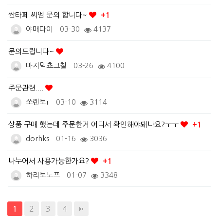
싼타페 씨엠 문의 합니다~
+1
야매다이
03-30
4137
문의드립니다~
마지막쵸크칠
03-26
4100
주문관련....
쏘랜토r
03-10
3114
상품 구매 했는데 주문한거 어디서 확인해야돼나요?ㅜㅜ
+1
dorhks
01-16
3036
나누어서 사용가능한가요?
+1
하리토노프
01-07
3348
2
3
4
1