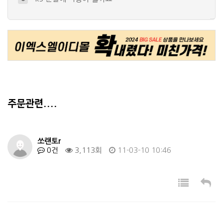
YF소나타 아이라인 제작해볼려구합니다 …
9
세게 구매 하고싶은데요
10
+
1
미등 관련 문의입니다
4
+
1
화이트의 경우
5
+
2
주문관련....
쏘랜토r
0건
3,113회
11-03-10 10:46