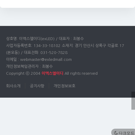
상호명: 이엑스엘이디(exLED) / 대표자 : 최봉수
사업자등록번호: 134-33-18102 소재지: 경기 안산시 상록구 각골로 17
(본오동) / 대표전화: 031-520-7828
이메일 : webmaster@exledmall.com
개인정보책임관리자 : 최봉수
Copyright ⓒ 2004
이엑스엘이디
All rights reserved
회사소개
공지사항
개인정보보호