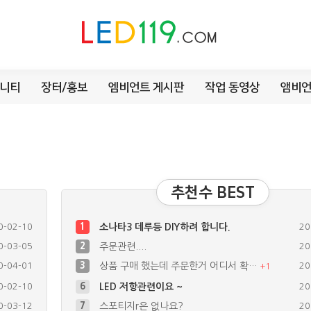
니티
장터/홍보
엠비언트 게시판
작업 동영상
앰비언
추천수 BEST
0-02-10
1
소나타3 데루등 DIY하려 합니다.
20
0-03-05
2
주문관련....
20
0-04-01
3
상품 구매 했는데 주문한거 어디서 확…
20
+
1
0-02-10
6
LED 저항관련이요 ~
20
0-03-12
7
스포티지r은 없나요?
20