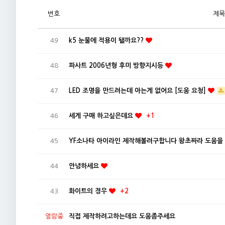
번호
제목
49
k5 눈물에 적용이 됄까요??
48
파사트 2006년형 후미 방향지시등
47
LED 조명을 만드려는데 아는게 없어요 [도움 요청]
46
세게 구매 하고싶은데요
+1
45
YF소나타 아이라인 제작해볼려구합니다 왕초짜라 도움을
44
안녕하세요
43
화이트의 경우
+2
열람중
직접 제작하려고하는데요 도움좀주세요