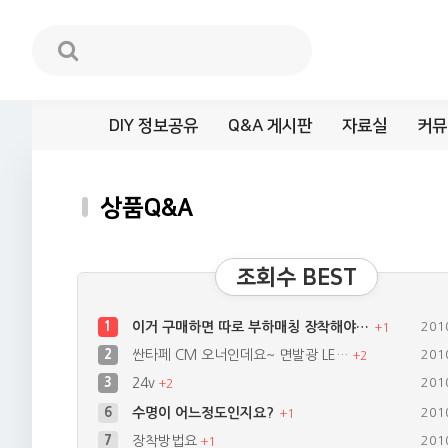
DIY 정보공유
Q&A 게시판
자료실
커뮤
상품Q&A
조회수 BEST
1
이거 구매하면 따로 부하매칭 장착해야…
201
+
1
2
싼타페 CM 오너인데요~ 면발광 LE…
201
+
2
3
24v
201
+
2
6
수명이 어느정도인지요?
201
+
1
7
장착방법요
201
+
1