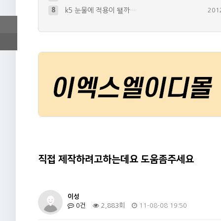
8
k5 눈물에 적용이 됄까…
201
9
YF소나타 아이라인 제작해볼려구합니다…
201
10
세게 구매 하고싶은데요
201
+
1
4
미등 관련 문의입니다
201
+
1
5
화이트의 경우
201
+
2
직접 제작하려고하는데요 도움좀주세요
이성
0건
2,883회
11-08-08 19:50