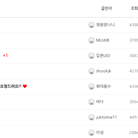
글쓴이
조회
창원망나니
439
NEoME
379
입문LED
384
+1
shookjk
427
뽀대용수
 요청드려요!!
433
바다
350
juktoma71
445
이성
288