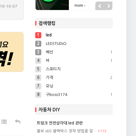
10-10-07
10-09-09
검색랭킹
10-10-02
11-01-07
1
led
10-12-07
2
LEDSTUDiO
3
배선
1
4
버
1
5
스포티지
6
가격
2
7
모닝
8
구boss3174
1
자동차 DIY
트렁크 안전삼각대 led 관련
볼보 s60 블랙박스 장착 방법좀 알…
+
113