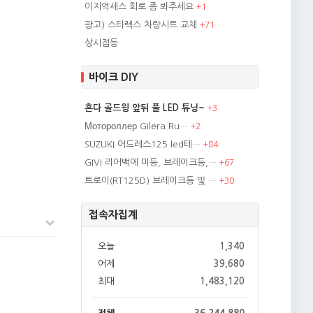
이지억세스 회로 좀 봐주세요
+
1
광고) 스타렉스 차량시트 교체
+
71
상시점등
바이크 DIY
혼다 골드윙 앞뒤 풀 LED 튜닝~
+
3
Мотороллер Gilera Ru…
+
2
SUZUKI 어드레스125 led테…
+
84
GIVI 리어백에 미등, 브레이크등,…
+
67
트로이(RT125D) 브레이크등 및 …
+
30
접속자집계
오늘
1,340
어제
39,680
최대
1,483,120