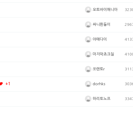
오토바이매니아
323
싸니흰둥이
296
야매다이
413
마지막쵸크칠
410
쏘랜토r
311
dorhks
303
+1
하리토노프
334