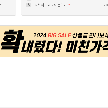
2-03-30
8
라세티 프리미어는여?
20
+
2
1-11-03
9
제품 사이즈 문의합니다..
20
1-11-29
10
3.7 볼트용
20
0-02-06
4
나누어서 사용가능한가요?
20
+
1
1-08-23
5
이거 EXled 정품이죠??
20
+
1