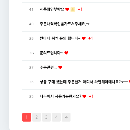
41
제품확인부탁요
+1
40
주문내역확인좀가르쳐주세요.ㅠ
39
싼타페 씨엠 문의 합니다~
+1
38
문의드립니다~
37
주문관련....
36
상품 구매 했는데 주문한거 어디서 확인해야돼나요?ㅜㅜ
35
나누어서 사용가능한가요?
+1
2
3
4
1