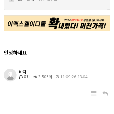
YF소나타 아이라인 제작해볼려구합니다 …
9
세게 구매 하고싶은데요
10
+
1
미등 관련 문의입니다
4
+
1
화이트의 경우
5
+
2
안녕하세요
바다
0건
3,505회
11-09-26 13:04