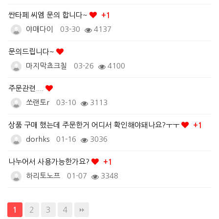
싼타페 씨엠 문의 합니다~
+1
야매다이
03-30
4137
문의드립니다~
마지막쵸크칠
03-26
4100
주문관련....
쏘랜토r
03-10
3113
상품 구매 했는데 주문한거 어디서 확인해야돼나요?ㅜㅜ
+1
dorhks
01-16
3036
나누어서 사용가능한가요?
+1
하리토노프
01-07
3348
2
3
4
1