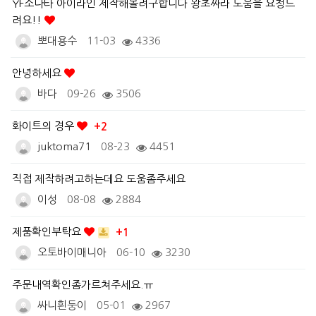
YF소나타 아이라인 제작해볼려구합니다 왕초짜라 도움을 요청드
려요!!
뽀대용수
11-03
4336
안녕하세요
바다
09-26
3506
화이트의 경우
+2
juktoma71
08-23
4451
직접 제작하려고하는데요 도움좀주세요
이성
08-08
2884
제품확인부탁요
+1
오토바이매니아
06-10
3230
주문내역확인좀가르쳐주세요.ㅠ
싸니흰둥이
05-01
2967