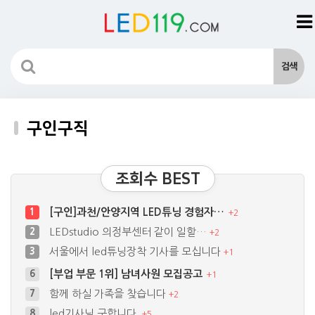
구인구직
조회수 BEST
[구인]과천/안양지역 LED튜닝 경험자…
1
+
2
LEDstudio 의정부센터 같이 일할…
2
+
2
서울에서 led튜닝장착 기사를 모십니다
3
+
1
[부업 부문 1위] 남녀사원 모집공고
6
+
1
함께 하실 가족을 찾습니다
7
+
2
led기사님 구합니다.
8
+
5