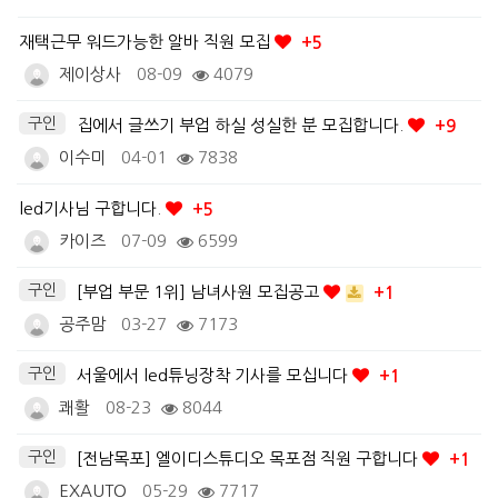
재택근무 워드가능한 알바 직원 모집
+5
제이상사
08-09
4079
구인
집에서 글쓰기 부업 하실 성실한 분 모집합니다.
+9
이수미
04-01
7838
led기사님 구합니다.
+5
카이즈
07-09
6599
구인
[부업 부문 1위] 남녀사원 모집공고
+1
공주맘
03-27
7173
구인
서울에서 led튜닝장착 기사를 모십니다
+1
쾌활
08-23
8044
구인
[전남목포] 엘이디스튜디오 목포점 직원 구합니다
+1
EXAUTO
05-29
7717