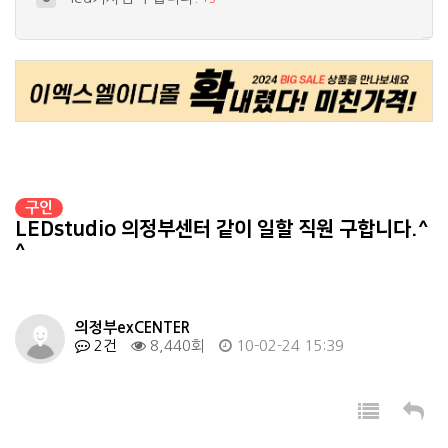
재택근무 워드가능한 알바 직원 모집
9
+
5
집에서 글쓰기 부업 하실 성실한 분 …
4
+
9
[전남목포] 엘이디스튜디오 목포점 직원…
5
+
1
구인
LEDstudio 의정부센터 같이 일할 직원 구합니다.^
^
의정부exCENTER
2건
8,440회
10-02-24 15:39