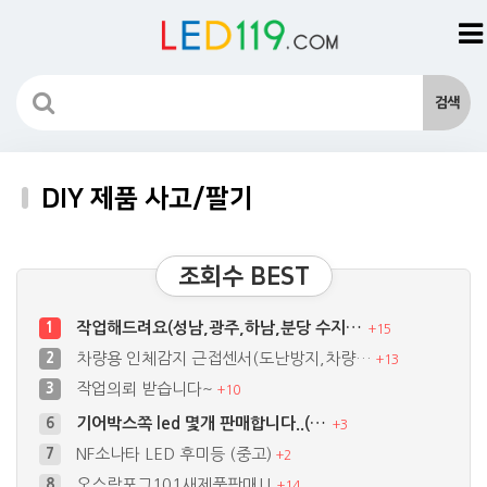
DIY 제품 사고/팔기
조회수 BEST
작업해드려요(성남,광주,하남,분당 수지…
1
+
15
차량용 인체감지 근접센서(도난방지,차량…
2
+
13
작업의뢰 받습니다~
3
+
10
기어박스쪽 led 몇개 판매합니다..(…
6
+
3
NF소나타 LED 후미등 (중고)
7
+
2
오스람포그101새제품판매!!
8
+
14