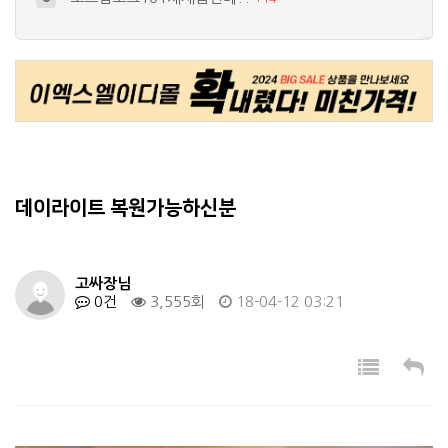
트라제,에쿠스,LED실내등, 에쿠스,그…
9
+
3
구형 쏘렌토 전조등
10
+
1
자동차 led 전광판
4
+
1
올뉴모닝 하클라이트.변환잭 팝니다
5
+
1
데이라이트 복원가능하신분
고싸장님
0건
3,555회
18-04-12 03:21