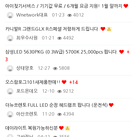
아이찾기서비스 / 기기값 무료 / 6개월 요금 지원! 1월 말까지
Wnetwork대표
01-23
4012
카니발R 그랜드GLX R스페셜 저렴하게 드립니다.
최우수사원
01-21
4492
삼성LED 5630PKG (0.3W급) 5700K 25,000pcs 팝니다.
+
3
상태양호
12-27
5808
오스람포그101새제품판매!!
+14
포드몬데오
12-10
9212
더뉴쏘렌토 FULL LED 순정 헤드램프 팝니다 (운전석)
아산쏘렌토
11-20
4394
데이라이트 복원가능하신분
고싸장님
04-12
3556