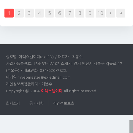
2
3
4
5
6
7
8
9
10
1
상호명: 이엑스엘이디(exLED) / 대표자 : 최봉수
사업자등록번호: 134-33-18102 소재지: 경기 안산시 상록구 각골로 17
(본오동) / 대표전화: 031-520-7828
이메일 : webmaster@exledmall.com
개인정보책임관리자 : 최봉수
Copyright ⓒ 2004
이엑스엘이디
All rights reserved
회사소개
공지사항
개인정보보호