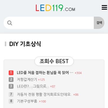
DIY 기초상식
조회수 BEST
LED를 처음 접하는 횐님들 꼭 읽어 …
1
+
304
저항값계산기
2
+
125
LED란?....그림으로...
3
+
87
기본구성부품.
8
+
100
LED....저항..... 그 실과 바…
9
+
71
led수명 100만시간 이상사용하는방법
10
+
60