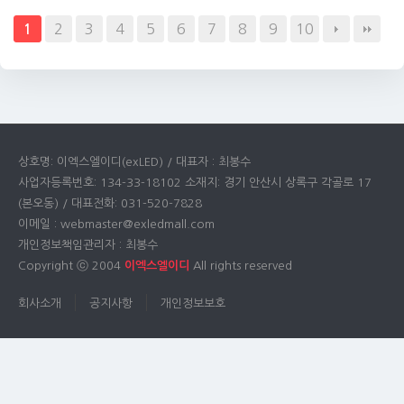
2
3
4
5
6
7
8
9
10
1
상호명: 이엑스엘이디(exLED) / 대표자 : 최봉수
사업자등록번호: 134-33-18102 소재지: 경기 안산시 상록구 각골로 17
(본오동) / 대표전화: 031-520-7828
이메일 : webmaster@exledmall.com
개인정보책임관리자 : 최봉수
Copyright ⓒ 2004
이엑스엘이디
All rights reserved
회사소개
공지사항
개인정보보호