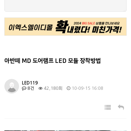
LED란... 퍼온글...
4
+
87
LED 기초상식
5
+
94
2005 권장 저항표 v2
6
+
68
자동차 전원 평활 장치회로도인데요..
7
+
86
아반떼 MD 도어램프 LED 모듈 장착방법
LED119
8건
42,180회
10-09-15 16:08