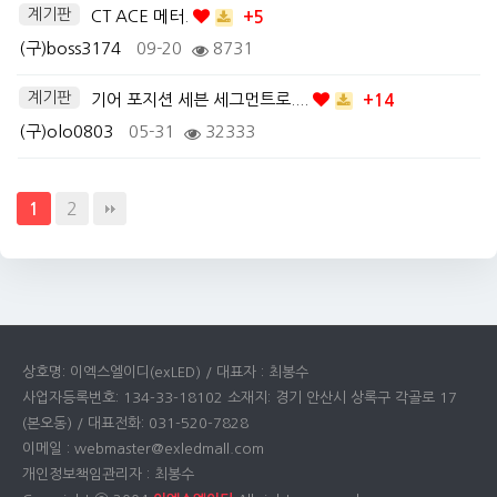
계기판
CT ACE 메터.
+5
(구)boss3174
09-20
8731
계기판
기어 포지션 세븐 세그먼트로....
+14
(구)olo0803
05-31
32333
2
1
상호명: 이엑스엘이디(exLED) / 대표자 : 최봉수
사업자등록번호: 134-33-18102 소재지: 경기 안산시 상록구 각골로 17
(본오동) / 대표전화: 031-520-7828
이메일 : webmaster@exledmall.com
개인정보책임관리자 : 최봉수