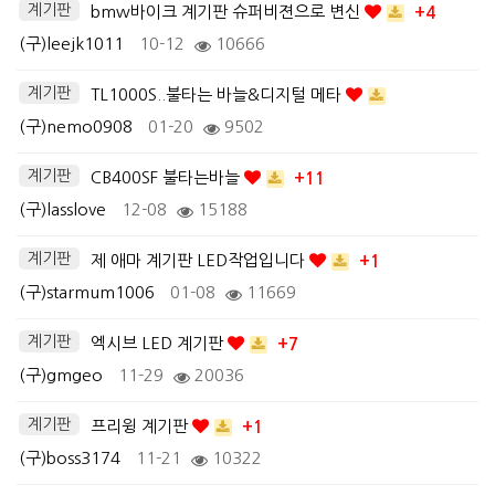
계기판
bmw바이크 계기판 슈퍼비젼으로 변신
+4
(구)leejk1011
10-12
10666
계기판
TL1000S..불타는 바늘&디지털 메타
(구)nemo0908
01-20
9502
계기판
CB400SF 불타는바늘
+11
(구)lasslove
12-08
15188
계기판
제 애마 계기판 LED작업입니다
+1
(구)starmum1006
01-08
11669
계기판
엑시브 LED 계기판
+7
(구)gmgeo
11-29
20036
계기판
프리윙 계기판
+1
(구)boss3174
11-21
10322