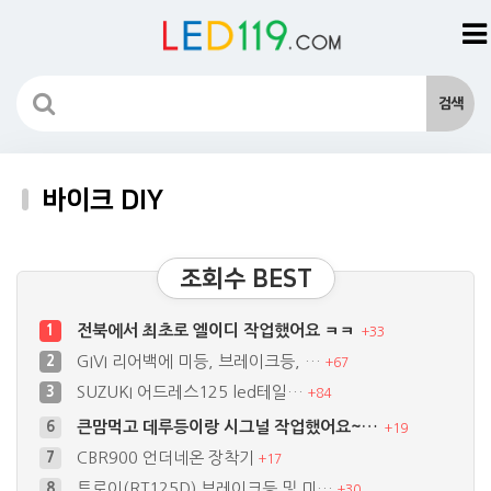
바이크 DIY
조회수 BEST
전북에서 최초로 엘이디 작업했어요 ㅋㅋ
1
+
33
GIVI 리어백에 미등, 브레이크등, …
2
+
67
SUZUKI 어드레스125 led테일…
3
+
84
큰맘먹고 데루등이랑 시그널 작업했어요~…
6
+
19
CBR900 언더네온 장착기
7
+
17
트로이(RT125D) 브레이크등 및 미…
8
+
30