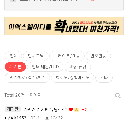
써지보호회로 자작
9
+
15
새로 입양된 TL1000S~
10
+
17
간단한 언더네온 작업
4
+
26
세상 하나뿐이 바이크? 가장 비싼 ^^…
5
+
19
전체
턴시그널
브레이크/미등
번호판등
계기판
언더 네온/LED
외장 튜닝
전자회로/접지/써지
회로도/장착배선도
기타
Total 20건
1 페이지
계기판
자전거 계기판 튜닝~ ^^
+2
(구)ck1452
03-11
10432