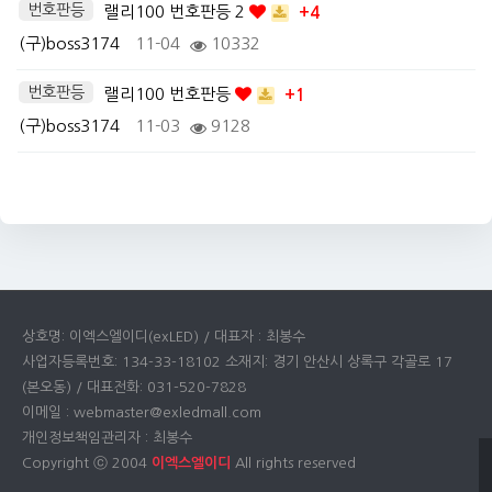
번호판등
랠리100 번호판등 2
+4
(구)boss3174
11-04
10332
번호판등
랠리100 번호판등
+1
(구)boss3174
11-03
9128
상호명: 이엑스엘이디(exLED) / 대표자 : 최봉수
사업자등록번호: 134-33-18102 소재지: 경기 안산시 상록구 각골로 17
(본오동) / 대표전화: 031-520-7828
이메일 : webmaster@exledmall.com
개인정보책임관리자 : 최봉수
Copyright ⓒ 2004
이엑스엘이디
All rights reserved