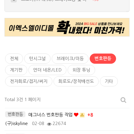
써지보호회로 자작
9
+
15
새로 입양된 TL1000S~
10
+
17
간단한 언더네온 작업
4
+
26
세상 하나뿐이 바이크? 가장 비싼 ^^…
5
+
19
전체
턴시그널
브레이크/미등
번호판등
계기판
언더 네온/LED
외장 튜닝
전자회로/접지/써지
회로도/장착배선도
기타
Total 3건
1 페이지
번호판등
매그너스 번호판등 작업
+8
(구)iskyline
02-08
22674