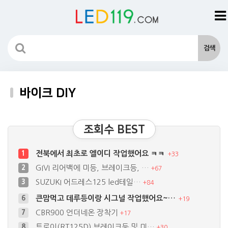
바이크 DIY
조회수 BEST
전북에서 최초로 엘이디 작업했어요 ㅋㅋ
1
+
33
GIVI 리어백에 미등, 브레이크등, …
2
+
67
SUZUKI 어드레스125 led테일…
3
+
84
큰맘먹고 데루등이랑 시그널 작업했어요~…
6
+
19
CBR900 언더네온 장착기
7
+
17
트로이(RT125D) 브레이크등 및 미…
8
+
30