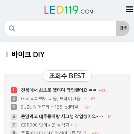
바이크 DIY
조회수 BEST
전북에서 최초로 엘이디 작업했어요 ㅋㅋ
1
+
33
GIVI 리어백에 미등, 브레이크등, …
2
+
67
SUZUKI 어드레스125 led테일…
3
+
84
큰맘먹고 데루등이랑 시그널 작업했어요~…
6
+
19
CBR900 언더네온 장착기
7
+
17
트로이(RT125D) 브레이크등 및 미…
8
+
30