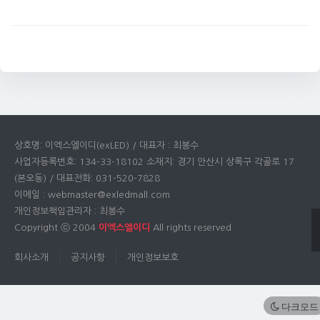
상호명: 이엑스엘이디(exLED) / 대표자 : 최봉수
사업자등록번호: 134-33-18102 소재지: 경기 안산시 상록구 각골로 17
(본오동) / 대표전화: 031-520-7828
이메일 : webmaster@exledmall.com
개인정보책임관리자 : 최봉수
Copyright ⓒ 2004
이엑스엘이디
All rights reserved
회사소개
공지사항
개인정보보호