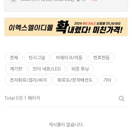
써지보호회로 자작
9
+
15
새로 입양된 TL1000S~
10
+
17
간단한 언더네온 작업
4
+
26
세상 하나뿐이 바이크? 가장 비싼 ^^…
5
+
19
전체
턴시그널
브레이크/미등
번호판등
계기판
언더 네온/LED
외장 튜닝
전자회로/접지/써지
회로도/장착배선도
기타
Total 0건
1 페이지
게시물이 없습니다.