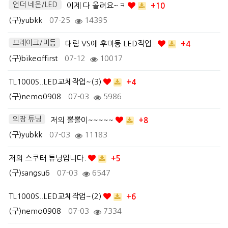
언더 네온/LED
이제 다 올려요~ㅋ
+10
(구)yubkk
07-25
14395
브레이크/미등
대림 VS에 후미등 LED작업..
+4
(구)bikeoffirst
07-12
10017
TL1000S..LED교체작업~(3)
+4
(구)nemo0908
07-03
5986
외장 튜닝
저의 뽈뽈이~~~~~
+8
(구)yubkk
07-03
11183
저의 스쿠터 튜닝입니다.
+5
(구)sangsu6
07-03
6547
TL1000S..LED교체작업~(2)
+6
(구)nemo0908
07-03
7334