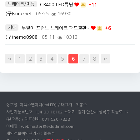
브레이크/미등
CB400 LED튜닝
+11
(구)suraznet
05-25
16930
기타
두발이 프런트 브래이크 패드교환~
+6
(구)nemo0908
05-11
10313
1
2
3
4
5
7
8
6
상호명: 이엑스엘이디(exLED) / 대표자 : 최봉수
사업자등록번호: 134-33-18102 소재지: 경기 안산시 상록구 각골로 17
(본오동) / 대표전화: 031-520-7828
이메일 : webmaster@exledmall.com
개인정보책임관리자 : 최봉수