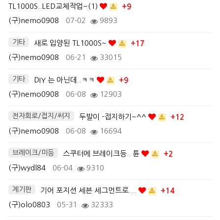
TL1000S..LED교체작업~(1)
+9
(구)nemo0908
07-02
9893
기타
새로 입양된 TL1000S~
+17
(구)nemo0908
06-21
33015
기타
DIY 는 아닌데..ㅋㅋ
+9
(구)nemo0908
06-08
12903
전자회로/접지/써지
두발이 -접지하기~^^
+12
(구)nemo0908
06-08
16694
브레이크/미등
스쿠터에 브레이크등.. 튠
+2
(구)wydl84
06-04
9310
계기판
기어 포지션 세븐 세그먼트로....
+14
(구)olo0803
05-31
32333