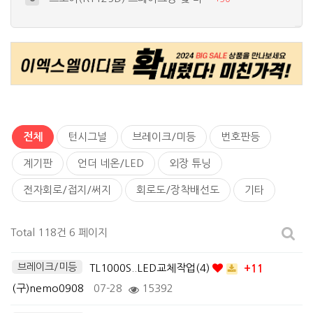
써지보호회로 자작
9
+
15
새로 입양된 TL1000S~
10
+
17
간단한 언더네온 작업
4
+
26
세상 하나뿐이 바이크? 가장 비싼 ^^…
5
+
19
전체
턴시그널
브레이크/미등
번호판등
계기판
언더 네온/LED
외장 튜닝
전자회로/접지/써지
회로도/장착배선도
기타
Total 118건
6 페이지
브레이크/미등
TL1000S..LED교체작업(4)
+11
(구)nemo0908
07-28
15392