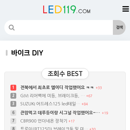
바이크 DIY
조회수 BEST
전북에서 최초로 엘이디 작업했어요 ㅋㅋ
1
+
33
GIVI 리어백에 미등, 브레이크등, …
2
+
67
SUZUKI 어드레스125 led테일…
3
+
84
CBR900 언더네온 장착기
7
+
17
트로이(RT125D) 브레이크등 및 미…
8
+
30
써지보호회로 자작
9
+
15