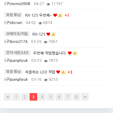
(구)nemo0908
04-27
11197
외장 튜닝
RX-125 두번째~
+1
(구)dorian
04-02
6874
브레이크/미등
RX-125
(구)boss3174
03-29
7067
언더 네온/LED
두번째 작업했습니다.
(구)panghyuk
03-25
7815
외장 튜닝
처음하는 LED 작업
+3
(구)panghyuk
03-16
9253
1
2
4
5
6
7
8
3