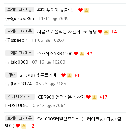
브레이크/미등
혼다 투데이 큐블럭.ㅋ
(구)gostop365
11-11
7649
브레이크/미등
처음으로 올리는 자전거 led 튜닝
+4
(구)speedjr
11-05
10267
브레이크/미등
스즈끼 GSXR1100
+7
(구)sjg0000
07-16
10283
기타
a.FOUR 후론트카바...
+1
(구)boss3174
05-25
7185
언더 네온/LED
CBR900 언더네온 장착기
+17
LEDSTUDiO
05-13
37064
브레이크/미등
SV1000S테일렘프DIY~(브레이크등+미등+깜
빡이)
+2