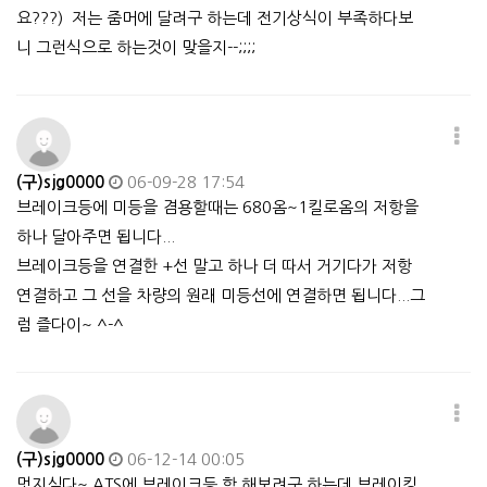
요???) 저는 줌머에 달려구 하는데 전기상식이 부족하다보
니 그런식으로 하는것이 맞을지--;;;;
(구)sjg0000
06-09-28 17:54
브레이크등에 미등을 겸용할때는 680옴~1킬로옴의 저항을
하나 달아주면 됩니다...
브레이크등을 연결한 +선 말고 하나 더 따서 거기다가 저항
연결하고 그 선을 차량의 원래 미등선에 연결하면 됩니다...그
럼 즐다이~ ^-^
(구)sjg0000
06-12-14 00:05
멋지심다~ ATS에 브레이크등 함 해보려구 하는데 브레이킹