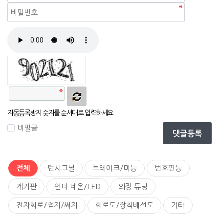
자동등록방지
자동등록방지 숫자를 순서대로 입력하세요.
비밀글
댓글등록
전체
턴시그널
브레이크/미등
번호판등
계기판
언더 네온/LED
외장 튜닝
전자회로/접지/써지
회로도/장착배선도
기타