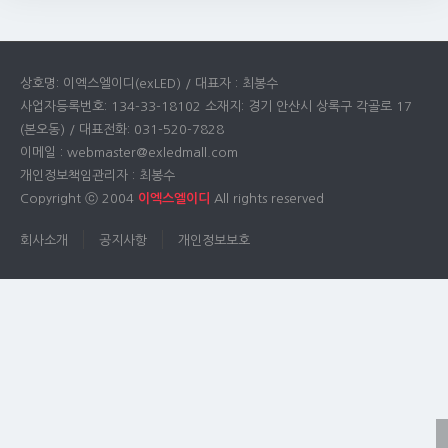
상호명: 이엑스엘이디(exLED) / 대표자 : 최봉수
사업자등록번호: 134-33-18102 소재지: 경기 안산시 상록구 각골로 17
(본오동) / 대표전화: 031-520-7828
이메일 : webmaster@exledmall.com
개인정보책임관리자 : 최봉수
Copyright ⓒ 2004
이엑스엘이디
All rights reserved
회사소개
공지사항
개인정보보호