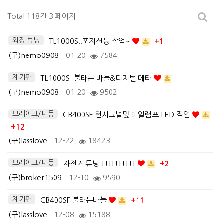
Total 118건
3 페이지
외장 튜닝
TL1000S..포지션등 작업~
+1
(구)nemo0908
01-20
7584
계기판
TL1000S..불타는 바늘&디지털 메타
(구)nemo0908
01-20
9502
브레이크/미등
CB400SF 턴시그널및 테일램프 LED 작업
+12
(구)lasslove
12-22
18423
브레이크/미등
자전거 튜닝 !!!!!!!!!!
+2
(구)broker1509
12-10
9590
계기판
CB400SF 불타는바늘
+11
(구)lasslove
12-08
15188