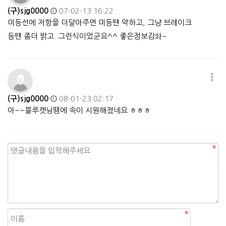
(구)sjg0000
07-02-13 16:22
미등선에 저항을 더달아주면 미등땐 약하고, 그냥 브레이크
등땐 좀더 밝고..그런식이었군요^^ 좋은정보감솨~
(구)sjg0000
08-01-23 02:17
아~~블루캣님땜에 속이 시원해졌네요 ㅎㅎㅎ