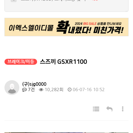
새로 입양된 TL1000S~
10
+
17
간단한 언더네온 작업
4
+
26
세상 하나뿐이 바이크? 가장 비싼 ^^…
5
+
19
큰맘먹고 데루등이랑 시그널 작업했어요~…
6
+
19
스즈끼 GSXR1100
브레이크/미등
(구)sjg0000
7건
10,282회
06-07-16 10:52