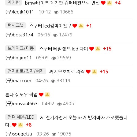
계기판
bmw바이크 계기판 슈퍼비젼으로 변신
+4
(구)leejk1011
10-12
10666
턴시그널
스쿠터 led깜박이전구
+1
(구)boss3174
06-16
12479
브레이크/미등
스쿠터 테일램프 led 다이
+15
(구)bbijim11
05-09
29569
전자회로/접지/써지
써지보호회로 자작
+15
(구)maccom
04-26
33119
혼다 쉐도우 작업
(구)musso4663
04-02
4905
언더 네온/LED
제 전기자전거 오늘 쌔거 받자마자 개조했습니
다.
+8
(구)sougetsu
03-26
19075