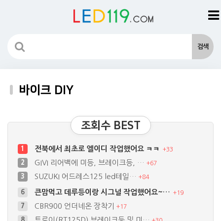
바이크 DIY
조회수 BEST
전북에서 최초로 엘이디 작업했어요 ㅋㅋ
1
+
33
GIVI 리어백에 미등, 브레이크등, …
2
+
67
SUZUKI 어드레스125 led테일…
3
+
84
CBR900 언더네온 장착기
7
+
17
트로이(RT125D) 브레이크등 및 미…
8
+
30
써지보호회로 자작
9
+
15