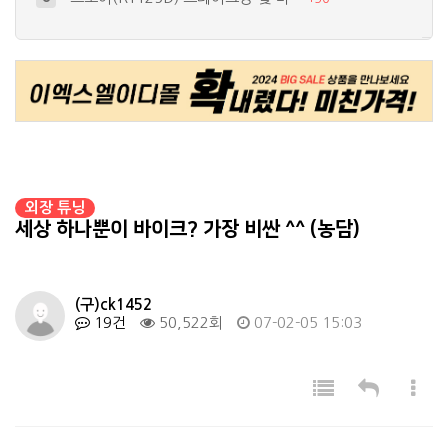
새로 입양된 TL1000S~
10
+
17
간단한 언더네온 작업
4
+
26
세상 하나뿐이 바이크? 가장 비싼 ^^…
5
+
19
큰맘먹고 데루등이랑 시그널 작업했어요~…
6
+
19
외장 튜닝
세상 하나뿐이 바이크? 가장 비싼 ^^ (농담)
(구)ck1452
19건
50,522회
07-02-05 15:03