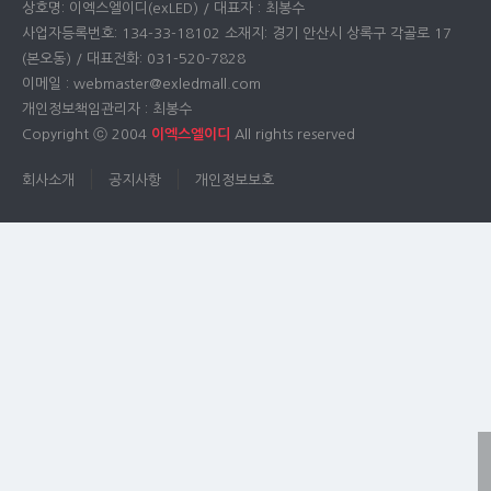
상호명: 이엑스엘이디(exLED) / 대표자 : 최봉수
사업자등록번호: 134-33-18102 소재지: 경기 안산시 상록구 각골로 17
(본오동) / 대표전화: 031-520-7828
이메일 : webmaster@exledmall.com
개인정보책임관리자 : 최봉수
Copyright ⓒ 2004
이엑스엘이디
All rights reserved
회사소개
공지사항
개인정보보호