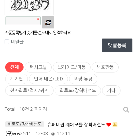
자동등록방지 숫자를 순서대로 입력하세요.
비밀글
댓글등록
전체
턴시그널
브레이크/미등
번호판등
계기판
언더 네온/LED
외장 튜닝
전자회로/접지/써지
회로도/장착배선도
기타
Total 118건
2 페이지
회로도/장착배선도
슈퍼비젼 제어모듈 장착배선도
(구)vov2511
12-08
11211