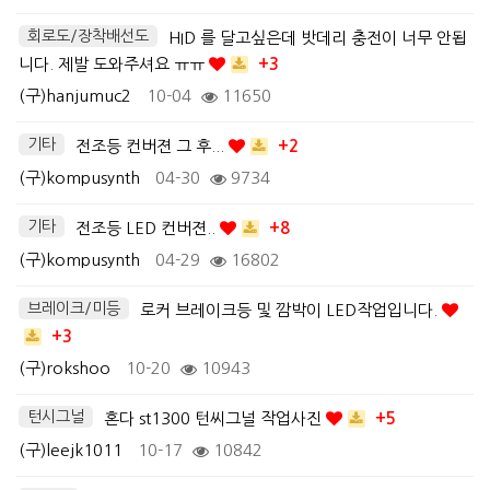
회로도/장착배선도
HID 를 달고싶은데 밧데리 충전이 너무 안됩
니다. 제발 도와주셔요 ㅠㅠ
+3
(구)hanjumuc2
10-04
11650
기타
전조등 컨버젼 그 후...
+2
(구)kompusynth
04-30
9734
기타
전조등 LED 컨버젼..
+8
(구)kompusynth
04-29
16802
브레이크/미등
로커 브레이크등 및 깜박이 LED작업입니다.
+3
(구)rokshoo
10-20
10943
턴시그널
혼다 st1300 턴씨그널 작업사진
+5
(구)leejk1011
10-17
10842