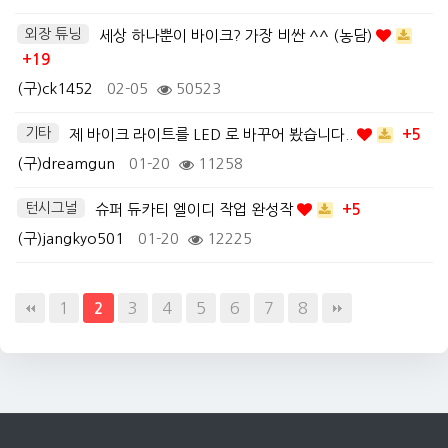
외장 튜닝
세상 하나뿐이 바이크? 가장 비싼 ^^ (농담)
+19
(구)ck1452
02-05
50523
기타
제 바이크 라이트를 LED 로 바꾸어 봤습니다..
+5
(구)dreamgun
01-20
11258
턴시그널
슈퍼 듀카티 엘이디 작업 완성작
+5
(구)jangkyo501
01-20
12225
1
3
4
5
6
7
8
2