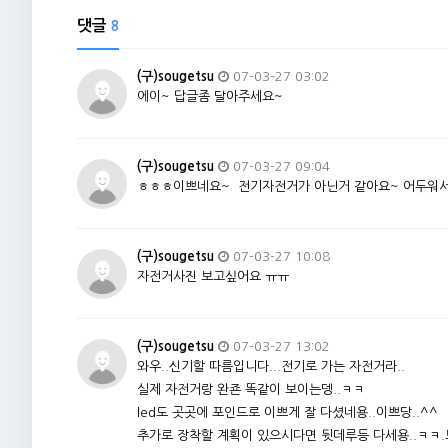
댓글
8
(구)sougetsu
07-03-27 03:02
에이~ 답글좀 달아주세요~
(구)sougetsu
07-03-27 09:04
ㅎㅎㅎ이쁘네요~ 전기자전거가 아닌거 같아요~ 어두워서 
(구)sougetsu
07-03-27 10:08
자전거사진 보고싶어요 ㅠㅠ
(구)sougetsu
07-03-27 13:02
와우..신기할 따름입니다...전기로 가는 자전거라..
실제 자전거랑 완죤 똑같이 보이는뎅..ㅋㅋ
led도 곳곳에 포인드로 이쁘게 잘 다셨네용..이쁘당..^^
추가로 장착할 계획이 있으시다면 뒷데루등 다세용..ㅋㅋ