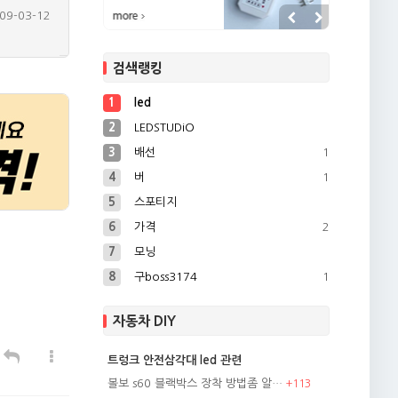
09-03-11
09-03-11
검색랭킹
09-11-30
09-11-30
1
led
09-06-15
2
LEDSTUDiO
3
배선
1
4
버
1
5
스포티지
6
가격
2
7
모닝
8
구boss3174
1
자동차 DIY
트렁크 안전삼각대 led 관련
볼보 s60 블랙박스 장착 방법좀 알…
+
113