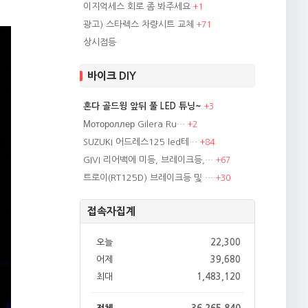
이지억세스 회로 좀 봐주세요
+
1
광고) 스타렉스 차량시트 교체
+
71
상시점등
바이크 DIY
혼다 골드윙 앞뒤 풀 LED 튜닝~
+
3
Мотороллер Gilera Ru…
+
2
SUZUKI 어드레스125 led테…
+
84
GIVI 리어백에 미등, 브레이크등,…
+
67
트로이(RT125D) 브레이크등 및 …
+
30
접속자집계
오늘
22,300
어제
39,680
최대
1,483,120