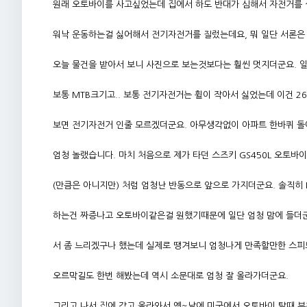
원래 오토바이를 사고싶었는데 집에서 하도 반대가 심해서 자전거를
워낙 운동하는걸 싫어해서 전기자전거를 질렀는데요, 뭐 일단 서론은
오늘 물건을 받아서 보니 사진으로 보는것보다는 훨씬 멋지더군요. 
보통 MTB크기고.. 보통 전기자전거는 휠이 작아서 싫었는데 이건 2
보면 전기자전거 인줄 모르겠더군요. 아무생각없이 아파트 한바퀴 돌
엄청 놀랬습니다. 마치 처음으로 제가 타던 스즈키 GS450L 오토바
(만큼은 아니지만) 처럼 엄청난 반동으로 앞으로 가지더군요. 솔직히 
하는건 짜증나고 오토바이같은걸 원했기때문에 일단 엄청 맘에 들더군요
서 좀 느리겠구나 했는데 실제로 땡겨보니 엄청나게 만족할만한 스피
오르막길도 한번 해봤는데 역시 소문대로 엄청 잘 올라가더군요.
그리고 나서 집에 갖고 올라와서 옛~날에 미국에서 오토바이 탈때 