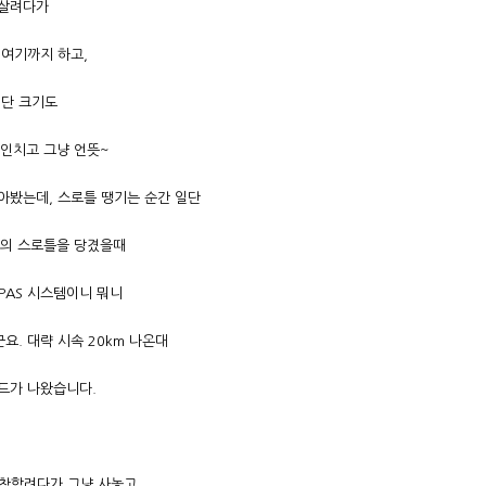
 살려다가
 여기까지 하고,
일단 크기도
6인치고 그냥 언뜻~
아봤는데, 스로틀 땡기는 순간 일단
이의 스로틀을 당겼을때
PAS 시스템이니 뭐니
. 대략 시속 20km 나온대
드가 나왔습니다.
부착할려다가 그냥 사놓고