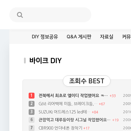
DIY 정보공유
Q&A 게시판
자료실
커뮤
바이크 DIY
조회수 BEST
1
전북에서 최초로 엘이디 작업했어요 ㅋ…
200
+
33
2
GIVI 리어백에 미등, 브레이크등,…
200
+
67
3
SUZUKI 어드레스125 led테…
201
+
84
7
CBR900 언더네온 장착기
200
+
17
8
트로이(RT125D) 브레이크등 및 …
200
+
30