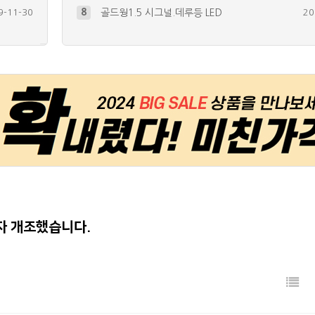
7-04-26
9
자전거에 시그널 달기.. 미등+방향지…
20
+
1
5-06-21
10
자전거 계기판 튜닝~ ^^
20
+
2
5-08-12
4
GIVI 리어백에 미등, 브레이크등,…
20
+
67
7-02-05
5
트로이(RT125D) 브레이크등 및 …
20
+
30
6-01-27
6
미등+깜빡이 / 엔젤아이 / 언더 /…
20
자 개조했습니다.