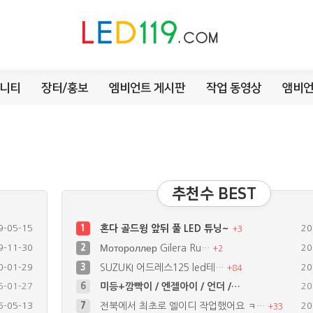
니티
장터/홍보
엠비언트 게시판
작업 동영상
앰비언
추천수 BEST
9-05-15
1
혼다 골드윙 앞뒤 풀 LED 튜닝~
20
+
3
9-11-30
2
Мотороллер Gilera Ru…
20
+
2
0-01-29
3
SUZUKI 어드레스125 led테…
20
+
84
6-05-13
7
전북에서 최초로 엘이디 작업했어요 ㅋ…
20
+
33
9-11-30
8
골드웡1.5 시그널.데루등 LED
20