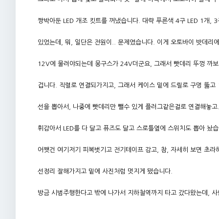
짱박아둔 LED 개조 킷트를 꺼냈습니다. 대략 푸른색 4구 LED 1개, 3
있었는데, 뭐, 일단은 전원이.. 문제였습니다. 이게 오토바이 밧데리
12V에 물려야되는데 몽구스가 24V더군요, 그래서 빳데리 뚜껑 까보니
겁니다. 직렬로 연결되가지고, 그래서 케이스 밑에 드릴로 구멍 뚫고 ㄱ-
선을 뽑아서, 나중에 빳데리만 뺄수 있게 플러그같은걸로 연결해놓고.
휘감아서 LED를 다 달고 퓨즈도 달고 스로틀옆에 스위치도 뽑아 놨습
어쨋건 여기저기 피복벗기고 전기테이프 감고, 참, 자세히 보면 초라
선정리 잘해가지고 밑에 사진처럼 멋지게 됐습니다.
방금 시범주행한다고 밖에 나가서 지하철역까지 타고 갔다왔는데, 사