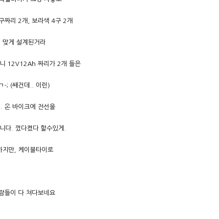
구짜리 2개, 보라색 4구 2개
에 맞게 설계된거라
 12V12Ah 짜리가 2개 들은
; (쌔건데.. 이런)
. 온 바이크에 전선을
니다. 껐다켰다 할수있게.
하지만, 케이블타이로
람들이 다 쳐다보네요