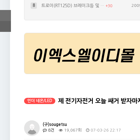
9
써지보호회로 자작
200
+
15
10
새로 입양된 TL1000S~
200
+
17
4
간단한 언더네온 작업
200
+
26
5
세상 하나뿐이 바이크? 가장 비싼 ^…
200
+
19
6
큰맘먹고 데루등이랑 시그널 작업했어요…
200
+
19
제 전기자전거 오늘 쌔거 받자마
언더 네온/LED
(구)sougetsu
8건
19,067회
07-03-26 22:17