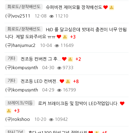
회로도/장착배선도
슈퍼비젼 제어모듈 장착배선도
(구)vov2511
12-08
11210
회로도/장착배선도
HID 를 달고싶은데 밧데리 충전이 너무 안됩
니다. 제발 도와주셔요 ㅠㅠ
+3
(구)hanjumuc2
10-04
11649
기타
전조등 컨버젼 그 후...
+2
(구)kompusynth
04-30
9733
기타
전조등 LED 컨버젼..
+8
(구)kompusynth
04-29
16799
브레이크/미등
로커 브레이크등 및 깜박이 LED작업입니다.
+3
(구)rokshoo
10-20
10942
턴시그널
혼다 st1300 턴씨그널 작업사진