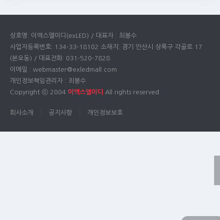
상호명: 이엑스엘이디(exLED) / 대표자 : 최봉수
사업자등록번호: 134-33-18102 소재지: 경기 안산시 상록구 각골로 17
(본오동) / 대표전화: 031-520-7828
이메일 : webmaster@exledmall.com
개인정보책임관리자 : 최봉수
Copyright ⓒ 2004
이엑스엘이디
All rights reserved
회사소개
공지사항
개인정보보호