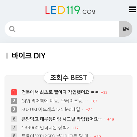
바이크 DIY
조회수 BEST
전북에서 최초로 엘이디 작업했어요 ㅋㅋ
1
+
33
GIVI 리어백에 미등, 브레이크등, …
2
+
67
SUZUKI 어드레스125 led테일…
3
+
84
큰맘먹고 데루등이랑 시그널 작업했어요~…
6
+
19
CBR900 언더네온 장착기
7
+
17
트로이(RT125D) 브레이크등 및 미…
8
+
30