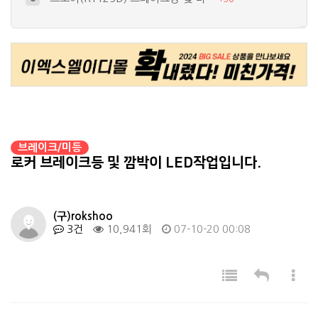
써지보호회로 자작
9
+
15
새로 입양된 TL1000S~
10
+
17
간단한 언더네온 작업
4
+
26
세상 하나뿐이 바이크? 가장 비싼 ^^…
5
+
19
브레이크/미등
로커 브레이크등 및 깜박이 LED작업입니다.
(구)rokshoo
3건
10,941회
07-10-20 00:08