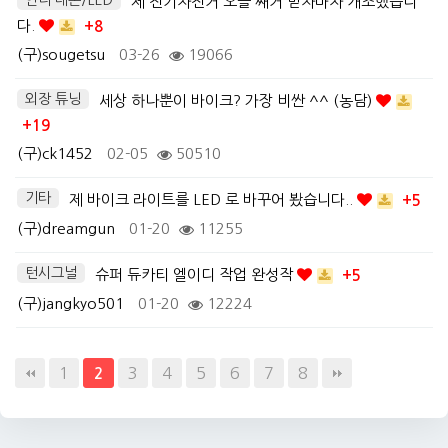
제 전기자전거 오늘 쌔거 받자마자 개조했습니
다.
+8
(구)sougetsu
03-26
19066
외장 튜닝
세상 하나뿐이 바이크? 가장 비싼 ^^ (농담)
+19
(구)ck1452
02-05
50510
기타
제 바이크 라이트를 LED 로 바꾸어 봤습니다..
+5
(구)dreamgun
01-20
11255
턴시그널
슈퍼 듀카티 엘이디 작업 완성작
+5
(구)jangkyo501
01-20
12224
1
3
4
5
6
7
8
2