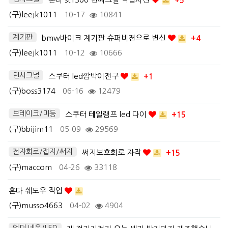
+5
(구)leejk1011
10-17
10841
계기판
bmw바이크 계기판 슈퍼비젼으로 변신
+4
(구)leejk1011
10-12
10666
턴시그널
스쿠터 led깜박이전구
+1
(구)boss3174
06-16
12479
브레이크/미등
스쿠터 테일램프 led 다이
+15
(구)bbijim11
05-09
29569
전자회로/접지/써지
써지보호회로 자작
+15
(구)maccom
04-26
33118
혼다 쉐도우 작업
(구)musso4663
04-02
4904
언더 네온/LED