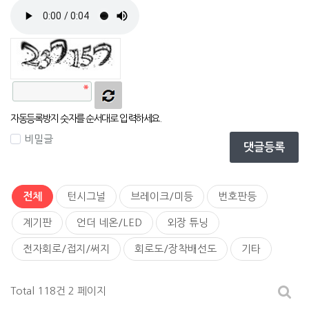
자동등록방지 숫자를 순서대로 입력하세요.
비밀글
댓글등록
전체
턴시그널
브레이크/미등
번호판등
계기판
언더 네온/LED
외장 튜닝
전자회로/접지/써지
회로도/장착배선도
기타
Total 118건
2 페이지