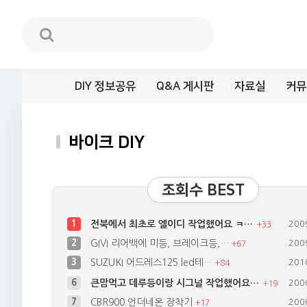
DIY 정보공유
Q&A 게시판
자료실
커뮤
바이크 DIY
조회수 BEST
1
전북에서 최초로 엘이디 작업했어요 ㅋ…
200
+
33
2
GIVI 리어백에 미등, 브레이크등,…
200
+
67
3
SUZUKI 어드레스125 led테…
201
+
84
6
큰맘먹고 데루등이랑 시그널 작업했어요…
200
+
19
7
CBR900 언더네온 장착기
200
+
17