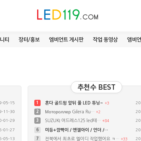
니티
장터/홍보
엠비언트 게시판
작업 동영상
앰비언
추천수 BEST
9-05-15
1
혼다 골드윙 앞뒤 풀 LED 튜닝~
20
+
3
9-11-30
2
Мотороллер Gilera Ru…
20
+
2
0-01-29
3
SUZUKI 어드레스125 led테…
20
+
84
6-01-27
6
미등+깜빡이 / 엔젤아이 / 언더 /…
20
6-05-13
7
전북에서 최초로 엘이디 작업했어요 ㅋ…
20
+
33