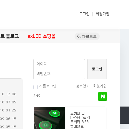
로그인
회원가입
트 블로그
exLED 쇼핑몰
자동로그인
정보찾기
회원가입
10-12-06
SNS
10-07-09
10-01-29
09-06-15
09-05-15