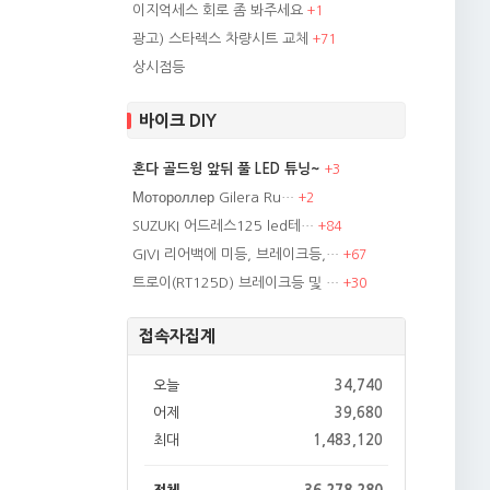
이지억세스 회로 좀 봐주세요
+
1
광고) 스타렉스 차량시트 교체
+
71
상시점등
바이크 DIY
혼다 골드윙 앞뒤 풀 LED 튜닝~
+
3
Мотороллер Gilera Ru…
+
2
SUZUKI 어드레스125 led테…
+
84
GIVI 리어백에 미등, 브레이크등,…
+
67
트로이(RT125D) 브레이크등 및 …
+
30
접속자집계
오늘
34,740
어제
39,680
최대
1,483,120