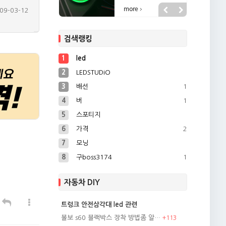
09-03-12
09-03-11
검색랭킹
09-03-11
09-11-30
1
led
09-11-30
2
LEDSTUDiO
3
배선
1
4
버
1
5
스포티지
6
가격
2
7
모닝
8
구boss3174
1
자동차 DIY
트렁크 안전삼각대 led 관련
볼보 s60 블랙박스 장착 방법좀 알…
+
113