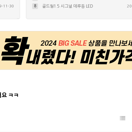
9-11-30
8
골드웡1.5 시그널.데루등 LED
20
7-04-26
9
자전거에 시그널 달기.. 미등+방향지…
20
+
1
5-06-21
10
자전거 계기판 튜닝~ ^^
20
+
2
5-08-12
4
GIVI 리어백에 미등, 브레이크등,…
20
+
67
7-02-05
5
트로이(RT125D) 브레이크등 및 …
20
+
30
어요 ㅋㅋ