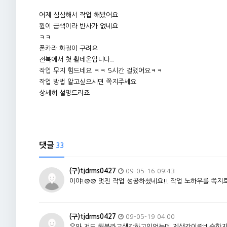
어제 심심해서 작업 해봤어요
휠이 금색이라 반사가 없네요
ㅋㅋ
폰카라 화질이 구려요
전북에서 첫 휠네온입니다..
작업 무지 힘드네요 ㅋㅋ 5시간 걸렸어요ㅋㅋ
작업 방법 알고싶으시면 쪽지주세요
상세히 설명드리죠
댓글
33
(구)tjdrms0427
09-05-16 09:43
이야!@@ 멋진 작업 성공하셨네요!! 작업 노하우를 쪽지
(구)tjdrms0427
09-05-19 04:00
우와 저도 해볼라고생각하고있었는데 제생각이랑비슷한지