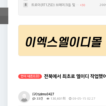
8
트로이(RT125D) 브레이크등 및 …
200
+
30
9
써지보호회로 자작
200
+
15
10
새로 입양된 TL1000S~
200
+
17
4
간단한 언더네온 작업
200
+
26
5
세상 하나뿐이 바이크? 가장 비싼 ^…
200
+
19
전북에서 최초로 엘이디 작업했
언더 네온/LED
(구)tjdrms0427
33건
130,601회
09-05-15 02:27