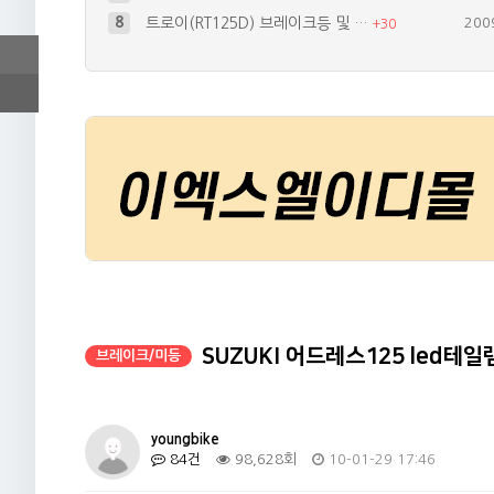
9
써지보호회로 자작
200
+
15
10
새로 입양된 TL1000S~
200
+
17
4
간단한 언더네온 작업
200
+
26
5
세상 하나뿐이 바이크? 가장 비싼 ^…
200
+
19
6
큰맘먹고 데루등이랑 시그널 작업했어요…
200
+
19
SUZUKI 어드레스125 led테일
브레이크/미등
youngbike
84건
98,628회
10-01-29 17:46