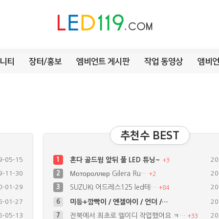
니티
장터/홍보
엠비언트 게시판
작업 동영상
앰비언
추천수 BEST
9-05-15
1
혼다 골드윙 앞뒤 풀 LED 튜닝~
20
+
3
9-11-30
2
Мотороллер Gilera Ru…
20
+
2
0-01-29
3
SUZUKI 어드레스125 led테…
20
+
84
6-05-13
7
전북에서 최초로 엘이디 작업했어요 ㅋ…
20
+
33
9-11-30
8
골드웡1.5 시그널.데루등 LED
20