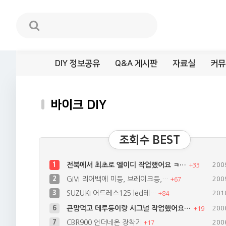
DIY 정보공유
Q&A 게시판
자료실
커뮤
바이크 DIY
조회수 BEST
1
전북에서 최초로 엘이디 작업했어요 ㅋ…
200
+
33
2
GIVI 리어백에 미등, 브레이크등,…
200
+
67
3
SUZUKI 어드레스125 led테…
201
+
84
7
CBR900 언더네온 장착기
200
+
17
8
트로이(RT125D) 브레이크등 및 …
200
+
30