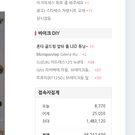
이지억세스 회로 좀 봐주세요
+
1
광고) 스타렉스 차량시트 교체
+
71
상시점등
바이크 DIY
혼다 골드윙 앞뒤 풀 LED 튜닝~
+
3
Мотороллер Gilera Ru…
+
2
SUZUKI 어드레스125 led테…
+
84
GIVI 리어백에 미등, 브레이크등,…
+
67
트로이(RT125D) 브레이크등 및 …
+
30
접속자집계
오늘
8,770
어제
25,030
최대
1,483,120