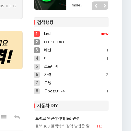
09-03-11
09-03-11
검색랭킹
09-11-30
09-11-30
1
Led
new
09-06-15
2
LEDSTUDiO
3
배선
1
4
버
1
5
스포티지
6
가격
2
7
모닝
8
구boss3174
1
자동차 DIY
트렁크 안전삼각대 led 관련
볼보 s60 블랙박스 장착 방법좀 알…
+
113