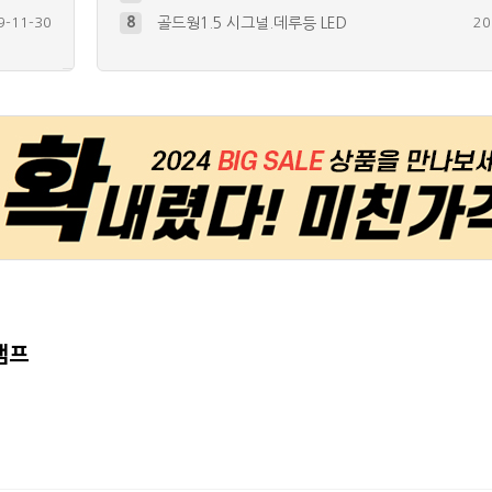
7-04-26
9
자전거에 시그널 달기.. 미등+방향지…
20
+
1
5-06-21
10
자전거 계기판 튜닝~ ^^
20
+
2
5-08-12
4
GIVI 리어백에 미등, 브레이크등,…
20
+
67
7-02-05
5
트로이(RT125D) 브레이크등 및 …
20
+
30
6-01-27
6
미등+깜빡이 / 엔젤아이 / 언더 /…
20
램프