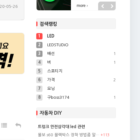
19-12-16
18-04-20
검색랭킹
26-03-07
26-03-07
1
LED
22-10-28
2
LEDSTUDiO
3
배선
1
4
버
1
5
스포티지
6
가격
2
7
모닝
8
구boss3174
1
자동차 DIY
트렁크 안전삼각대 led 관련
볼보 s60 블랙박스 장착 방법좀 알…
+
113