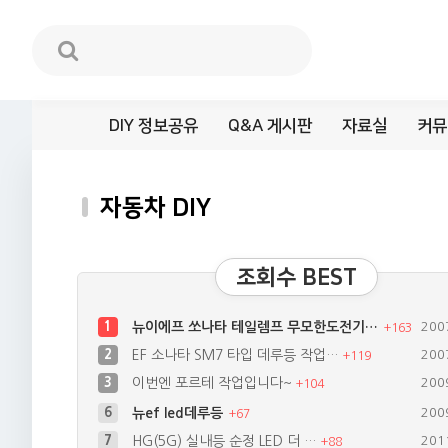
DIY 정보공유
Q&A 게시판
자료실
커뮤
자동차 DIY
조회수 BEST
1
뉴이에프 쏘나타 테일렘프 무모한도전기…
200
+
163
2
EF 소나타 SM7 타입 데루등 작업…
200
+
119
3
이번엔 포르테 작업입니다~
200
+
104
7
HG(5G) 실내등 순정 LED 더 …
201
+
88
8
LED119 조립식 크롬 반사캡 출시…
200
+
64