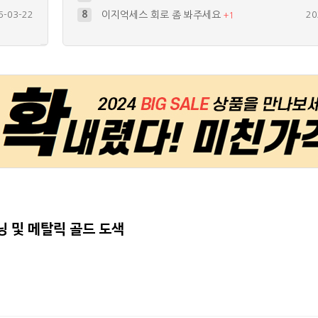
2-06-02
9
광고) 스타렉스 차량시트 교체
20
+
71
7-10-25
10
상시점등
20
9-05-18
4
Online Slots: The Ri…
20
0-02-04
5
Online Slots: The Ri…
20
9-04-12
6
트렁크 안전삼각대 led 관련
20
튜닝 및 메탈릭 골드 도색