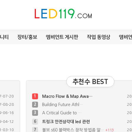
니티
장터/홍보
엠비언트 게시판
작업 동영상
앰비언
추천수 BEST
7-07-20
1
Macro Flow & Map Awa…
20
7-08-28
2
Building Future Athl…
20
9-06-16
3
A Critical Guide to …
20
1-03-10
7
볼보 s60 블랙박스 장착 방법좀 알…
20
+
113
6-03-22
8
이지억세스 회로 좀 봐주세요
20
+
1