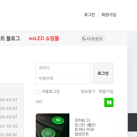
로그인
회원가입
트 블로그
exLED 쇼핑몰
자동로그인
정보찾기
회원가입
26-03-07
SNS
26-03-07
26-03-07
22-06-02
20-05-26