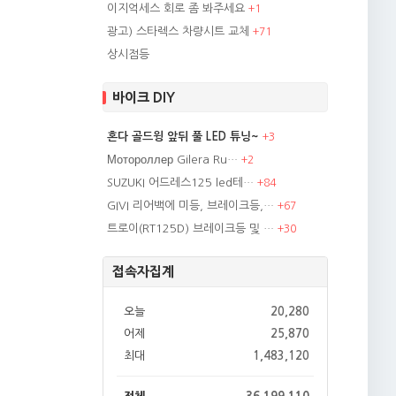
이지억세스 회로 좀 봐주세요
+
1
광고) 스타렉스 차량시트 교체
+
71
상시점등
바이크 DIY
혼다 골드윙 앞뒤 풀 LED 튜닝~
+
3
Мотороллер Gilera Ru…
+
2
SUZUKI 어드레스125 led테…
+
84
GIVI 리어백에 미등, 브레이크등,…
+
67
트로이(RT125D) 브레이크등 및 …
+
30
접속자집계
오늘
20,280
어제
25,870
최대
1,483,120