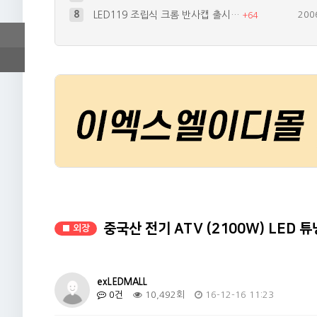
9
볼보 s60 블랙박스 장착 방법좀 알…
202
+
113
10
그랜져 XG LED 테일렘프 거창딸부…
200
+
56
4
테일램프 작업사진 올립니다
200
+
112
5
뉴EF 면발광 + LED 테일램프 자…
201
+
100
6
뉴ef led데루등
200
+
67
중국산 전기 ATV (2100W) LED 
■ 외장
exLEDMALL
0건
10,492회
16-12-16 11:23