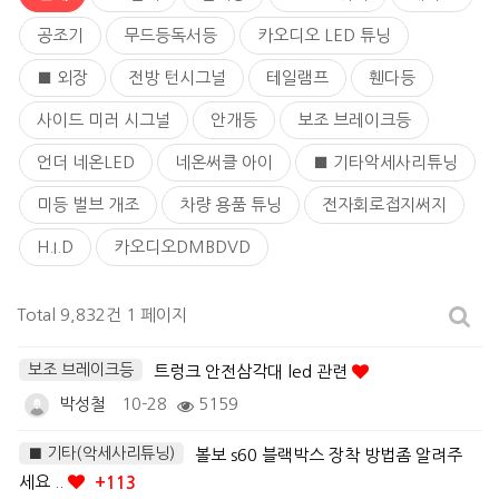
공조기
무드등독서등
카오디오 LED 튜닝
■ 외장
전방 턴시그널
테일램프
휀다등
사이드 미러 시그널
안개등
보조 브레이크등
언더 네온LED
네온써클 아이
■ 기타악세사리튜닝
미등 벌브 개조
차량 용품 튜닝
전자회로접지써지
H.I.D
카오디오DMBDVD
Total 9,832건
1 페이지
보조 브레이크등
트렁크 안전삼각대 led 관련
박성철
10-28
5159
■ 기타(악세사리튜닝)
볼보 s60 블랙박스 장착 방법좀 알려주
세요 ..
+113