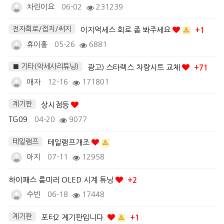
차린이요
06-02
231239
전자회로/접지/써지
이지억세스 회로 좀 봐주세요
+1
휴이홀
05-26
6881
■ 기타(악세사리튜닝)
광고) 스타렉스 차량시트 교체
+71
애자
12-16
171801
계기판
상시점등
TG09
04-20
9077
테일램프
테일램프개조
아지
07-11
12958
하이패스 룸미러 OLED 시계 튜닝
+2
수빈
06-18
17448
계기판
포터2 계기판입니다.
+1