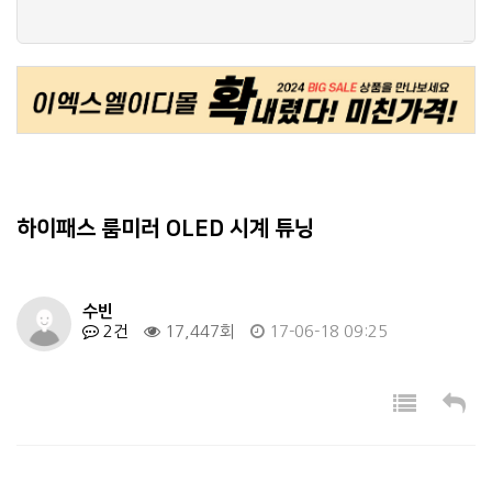
그랜져 XG LED 테일렘프 거창딸부자
10
+
56
테일램프 작업사진 올립니다
4
+
112
뉴EF 면발광 + LED 테일램프 자작…
5
+
100
뉴ef led데루등
6
+
67
하이패스 룸미러 OLED 시계 튜닝
수빈
2건
17,447회
17-06-18 09:25