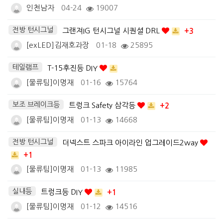
인천남자
04-24
19007
전방 턴시그널
그랜져IG 턴시그널 시퀀셜 DRL
+3
[exLED]김재호과장
01-18
25895
테일램프
T-15후진등 DIY
[물류팀]이명재
01-16
15764
보조 브레이크등
트렁크 Safety 삼각등
+2
[물류팀]이명재
01-13
14668
전방 턴시그널
더넥스트 스파크 아이라인 업그레이드2way
+1
[물류팀]이명재
01-13
11985
실내등
트렁크등 DIY
+1
[물류팀]이명재
01-12
14516