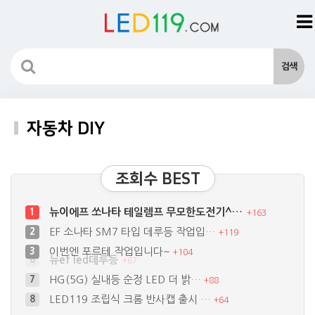
자동차 DIY
조회수 BEST
뉴이에프 쏘나타 테일렘프 무모한도전기^…
1
+
163
EF 소나타 SM7 타입 데루등 작업입…
2
+
119
이번엔 포르테 작업입니다~
3
+
104
HG(5G) 실내등 순정 LED 더 밝…
7
+
88
LED119 조립식 크롬 반사캡 출시 …
8
+
64
볼보 s60 블랙박스 장착 방법좀 알려…
9
+
113