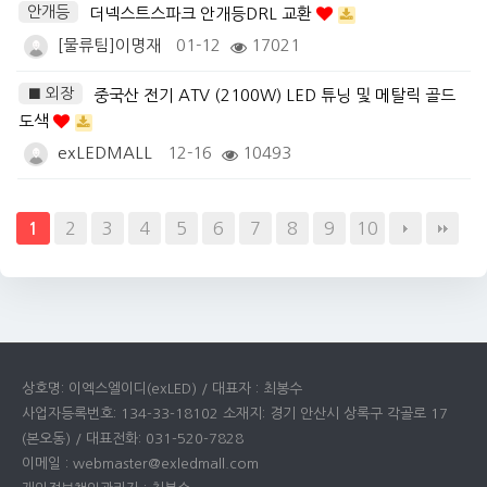
안개등
더넥스트스파크 안개등DRL 교환
[물류팀]이명재
01-12
17021
■ 외장
중국산 전기 ATV (2100W) LED 튜닝 및 메탈릭 골드
도색
exLEDMALL
12-16
10493
2
3
4
5
6
7
8
9
10
1
상호명: 이엑스엘이디(exLED) / 대표자 : 최봉수
사업자등록번호: 134-33-18102 소재지: 경기 안산시 상록구 각골로 17
(본오동) / 대표전화: 031-520-7828
이메일 : webmaster@exledmall.com