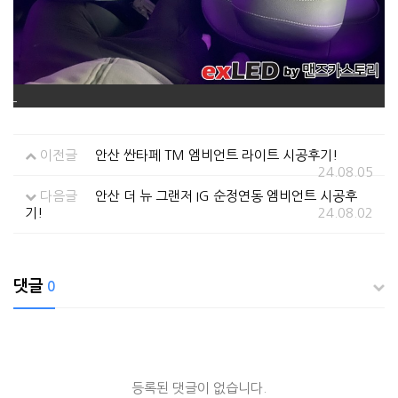
이전글
안산 싼타페 TM 엠비언트 라이트 시공후기!
24.08.05
다음글
안산 더 뉴 그랜저 IG 순정연동 엠비언트 시공후
기!
24.08.02
댓글
0
등록된 댓글이 없습니다.