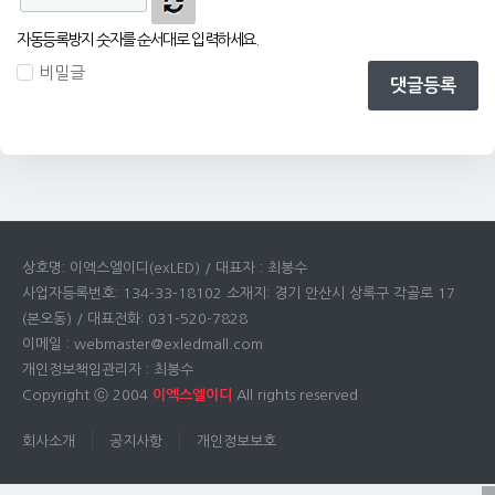
자동등록방지 숫자를 순서대로 입력하세요.
비밀글
댓글등록
상호명: 이엑스엘이디(exLED) / 대표자 : 최봉수
사업자등록번호: 134-33-18102 소재지: 경기 안산시 상록구 각골로 17
(본오동) / 대표전화: 031-520-7828
이메일 : webmaster@exledmall.com
개인정보책임관리자 : 최봉수
Copyright ⓒ 2004
이엑스엘이디
All rights reserved
회사소개
공지사항
개인정보보호