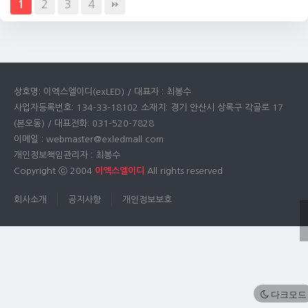
2
3
4
1
상호명: 이엑스엘이디(exLED) / 대표자 : 최봉수
사업자등록번호: 134-33-18102 소재지: 경기 안산시 상록구 각골로 17
(본오동) / 대표전화: 031-520-7828
이메일 : webmaster@exledmall.com
개인정보책임관리자 : 최봉수
Copyright ⓒ 2004
이엑스엘이디
All rights reserved
회사소개
공지사항
개인정보보호