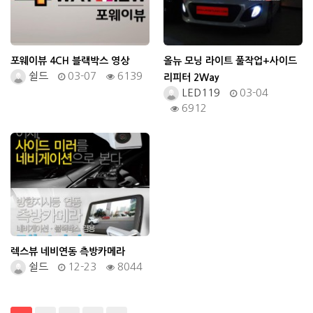
포웨이뷰 4CH 블랙박스 영상
올뉴 모닝 라이트 풀작업+사이드
쉴드
03-07
6139
리피터 2Way
LED119
03-04
6912
렉스뷰 네비연동 측방카메라
쉴드
12-23
8044