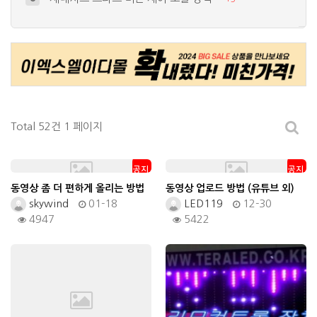
바늘무빙모듈 장착 차량입니다.
9
+
9
TG 계기판 (수퍼비젼 모듈 적용)
10
+
4
급정거시 동작하는 보조브레이크 모듈 입…
4
+
12
뉴EF 계기판 (수퍼비젼 모듈 적용)
5
+
13
Total 52건
1 페이지
공지
공지
동영상 좀 더 편하게 올리는 방법
동영상 업로드 방법 (유튜브 외)
skywind
01-18
LED119
12-30
4947
5422