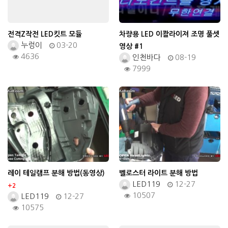
전격Z작전 LED킷트 모듈
차량용 LED 이콸라이져 조명 풀셋
누렁이
03-20
영상 #1
4636
인천바다
08-19
7999
레이 테일램프 분해 방법(동영상)
벨로스터 라이트 분해 방법
LED119
12-27
+2
10507
LED119
12-27
10575