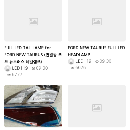
FULL LED TAIL LAMP for
FORD NEW TAURUS FULL LED
FORD NEW TAURUS (면발광 포
HEADLAMP
LED119
09-30
드 뉴토러스 테일램프)
6026
LED119
09-30
6777