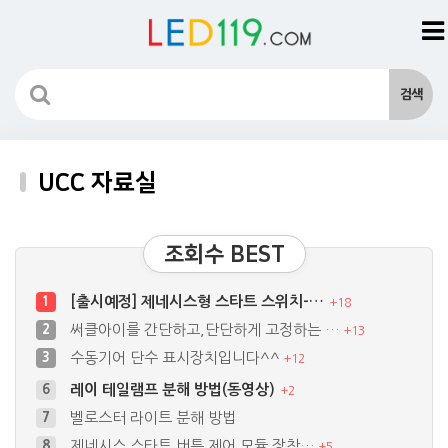
UCC 자료실
조회수 BEST
[출시예정] 제네시스형 스타트 스위치-…
1
+
18
써클아이를 간단하고,단단하게 고정하는 …
2
+
13
수동기어 단수 표시장치입니다^^
3
+
12
레이 테일램프 분해 방법(동영상)
6
+
2
벨로스터 라이트 분해 방법
7
제네시스 스타트 버튼 제어 모듈 장착…
8
+
5