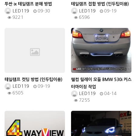
투싼 ix 테일램프 분해 방법
테일램프 접합 방법 (인두팁이용)
LED119
09-30
LED119
09-19
9221
6596
테일램프 컷팅 방법 (인두팁이용)
웰컴 릴레이 모듈 BMW 530i 커스
LED119
09-19
터마이징 작업
6505
LED119
04-14
7255