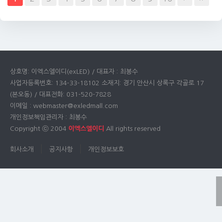
상호명: 이엑스엘이디(exLED) / 대표자 : 최봉수
사업자등록번호: 134-33-18102 소재지: 경기 안산시 상록구 각골로 17
(본오동) / 대표전화: 031-520-7828
이메일 : webmaster@exledmall.com
개인정보책임관리자 : 최봉수
Copyright ⓒ 2004
이엑스엘이디
All rights reserved
회사소개
공지사항
개인정보보호