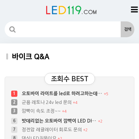
바이크 Q&A
조회수 BEST
오토바이 라이트를 led로 하려고하는데…
1
+
5
군용 레토나 24v led 문의
2
+
4
깜빡이 속도 조정~~
3
+
4
밧데리없는 오토바이 깜빡이 LED DI…
6
+
2
정전압 레귤레이터 회로도 문의
7
+
2
댄싱LED질문이요
8
+
2