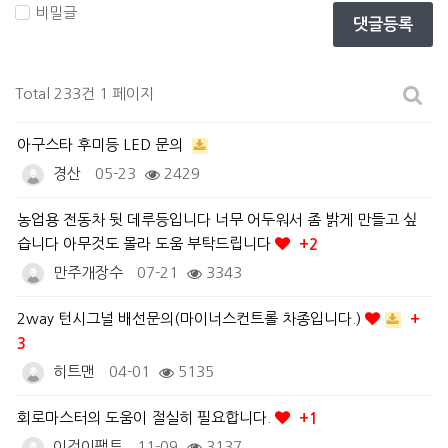
비밀글
댓글등록
Total 233건
1 페이지
아구스타 후미등 LED 문의
경산
05-23
2429
농업용 전동차 뒷 데루등입니다 너무 어두워서 좀 밝게 만들고 싶
습니다 아무것도 몰라 도움 부탁드립니다
+2
만주개장수
07-21
3343
2way 턴시그널 배선문의(마이너스컨트롤 차종입니다.)
+
3
히트맨
04-01
5135
회로마스터의 도움이 절실히 필요합니다.
+1
이것이팩트
11-09
3137