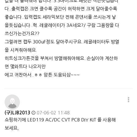
값을 더 올려줘야 합니다. 3.3마이크로 패럿은 작은듯십습니
다..출력캡은 크면 클수록 공간이 허락하면 크게 달아줄수록
좋습니다..입력캡도 세라믹보단 전해 콘덴서를 쓰시는게 낳
을듯십습니다..헉..레귤레이터가 3A네요?/ 구람 그용량을 다
쓰신가는건가요??
그럴려면 캡두 300uF정도 달아주시구요..레귤레이터두 방열
을 시켜줘야해요.
히트싱크가튼것을 부쳐서 방열해줘야해요..손실이야 계산하
면 몇와트다 나오지만
에고 귀찬아서..ㅎㅎ 암튼 도움되삼~~~
(구)LJB2013
07-06-02 11:48
쇼핑하기에 LED119 AC/DC CVT PCB DIY KIT 를 사용해
보세요,