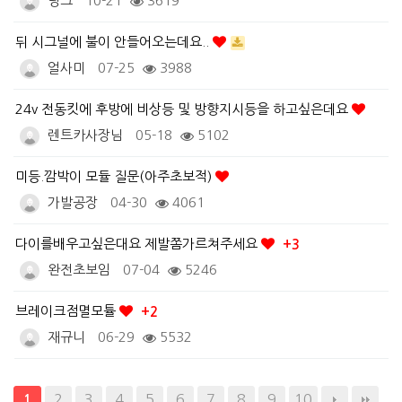
딩크
10-21
3619
뒤 시그널에 불이 안들어오는데요..
얼사미
07-25
3988
24v 전동킷에 후방에 비상등 및 방향지시등을 하고싶은데요
렌트카사장님
05-18
5102
미등.깜박이 모듈 질문(아주초보적)
가발공장
04-30
4061
다이를배우고싶은대요 제발쫌가르쳐주세요
+3
완전초보임
07-04
5246
브레이크점멸모튤
+2
재규니
06-29
5532
2
3
4
5
6
7
8
9
10
1