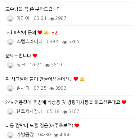
고수님들 꼭 좀 부탁드립니다..
아라이
03-21
2987
led 파박이 문의
+2
스텔스라이더
09-05
5365
문의드립니다
딩크
10-21
3619
뒤 시그널에 불이 안들어오는데요..
얼사미
07-25
3993
24v 전동킷에 후방에 비상등 및 방향지시등을 하고싶은데요
렌트카사장님
05-18
5102
미등.깜박이 모듈 질문(아주초보적)
가발공장
04-30
4066