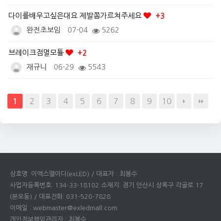
다이를배우고싶은대요 제발쫌가르쳐주세요
+3
완전초보임
07-04
5262
브레이크점멸모튤
+2
재규니
06-29
5543
2
3
4
5
6
7
8
9
10
1
상호명: 이엑스엘이디(exLED) / 대표자 : 최봉수
사업자등록번호: 134-33-18102 소재지: 경기 안산시 상록구 각골로 17
(본오동) / 대표전화: 031-520-7828
이메일 : webmaster@exledmall.com
개인정보책임관리자 : 최봉수