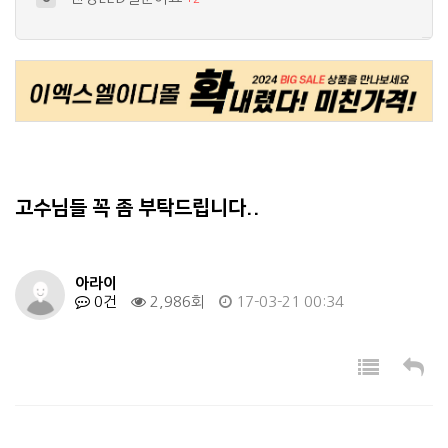
운영자님 ,,ㅠ,ㅠ오토바이 깜박이에 l…
9
+
2
고휘도5파이를 이용한 헤드램프 diy질…
10
+
1
엘이디 정전압다이오드 연결법좀 갈챠주세…
4
+
3
서울반도체 파워led 10w 가 남아돌…
5
+
2
고수님들 꼭 좀 부탁드립니다..
아라이
0건
2,986회
17-03-21 00:34