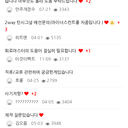
습니다 아무것도 몰라 도움 부탁드립니다
+2
만주개장수
07-21
3343
2way 턴시그널 배선문의(마이너스컨트롤 차종입니다.)
+
3
히트맨
04-01
5135
회로마스터의 도움이 절실히 필요합니다.
+1
이것이팩트
11-09
3137
직류/교류 관련하여 궁금한게있습니다.
호롤
04-25
2799
사기저항?
+2
??????????
04-05
3404
제작 질문있습니다
김오름
05-03
3948