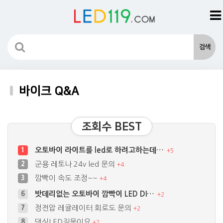
바이크 Q&A
조회수 BEST
오토바이 라이트를 led로 하려고하는데…
1
+
5
군용 레토나 24v led 문의
2
+
4
깜빡이 속도 조정~~
3
+
4
밧데리없는 오토바이 깜빡이 LED DI…
6
+
2
정전압 레귤레이터 회로도 문의
7
+
2
댄싱LED질문이요
8
+
2