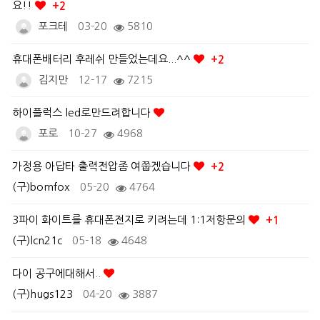
요!!
+2
포크테
03-20
5810
휴대폰배터리 후레쉬 만들었는데요...^^
+2
김지만
12-17
7215
하이플럭스 led로만드려합니다
포로
10-27
4968
가정용 아답타 출력전압좀 여쭙겠습니다
+2
(구)bomfox
05-20
4764
3파이 화이트를 휴대폰전지로 키려는데 1:1저항문의
+1
(구)lcn21c
05-18
4648
다이 공구에대해서..
(구)hugs123
04-20
3887