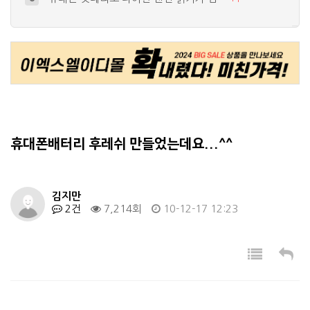
led바 를 이용해서 usb 키보드 등…
9
+
2
아반떼xd 2002년식 H270 led…
10
+
1
브레이크등 작업시 역전류 방지 다이오드…
4
+
4
휴대폰으로 쓸수있는 랜턴을만들어볼까하는…
5
+
1
휴대폰배터리 후레쉬 만들었는데요...^^
김지만
2건
7,214회
10-12-17 12:23