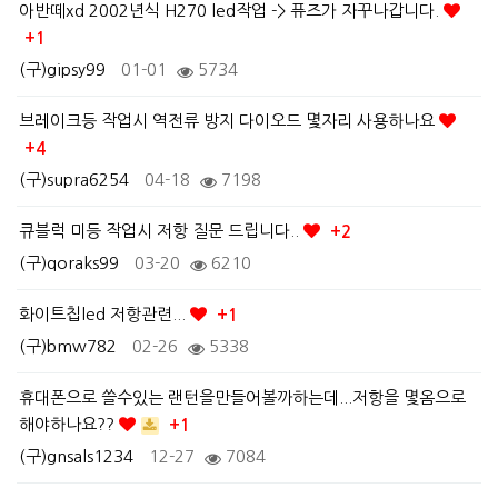
아반떼xd 2002년식 H270 led작업 -> 퓨즈가 자꾸나갑니다.
+1
(구)gipsy99
01-01
5734
브레이크등 작업시 역전류 방지 다이오드 몇자리 사용하나요
+4
(구)supra6254
04-18
7198
큐블럭 미등 작업시 저항 질문 드립니다..
+2
(구)qoraks99
03-20
6210
화이트칩led 저항관련...
+1
(구)bmw782
02-26
5338
휴대폰으로 쓸수있는 랜턴을만들어볼까하는데...저항을 몇옴으로
해야하나요??
+1
(구)gnsals1234
12-27
7084