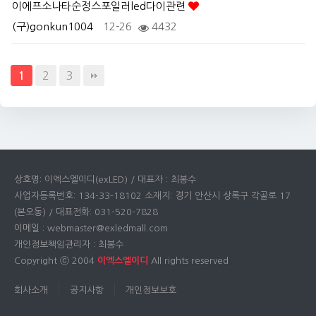
이에프소나타순정스포일러led다이관련
(구)gonkun1004
12-26
4432
2
3
1
상호명: 이엑스엘이디(exLED) / 대표자 : 최봉수
사업자등록번호: 134-33-18102 소재지: 경기 안산시 상록구 각골로 17
(본오동) / 대표전화: 031-520-7828
이메일 : webmaster@exledmall.com
개인정보책임관리자 : 최봉수
Copyright ⓒ 2004
이엑스엘이디
All rights reserved
회사소개
공지사항
개인정보보호