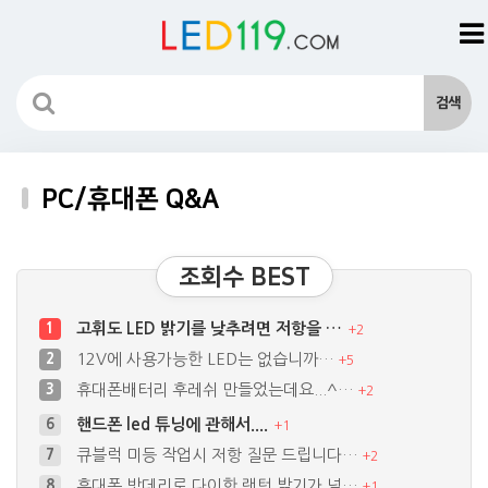
PC/휴대폰 Q&A
조회수 BEST
고휘도 LED 밝기를 낮추려면 저항을 …
1
+
2
12V에 사용가능한 LED는 없습니까…
2
+
5
휴대폰배터리 후레쉬 만들었는데요...^…
3
+
2
핸드폰 led 튜닝에 관해서....
6
+
1
큐블럭 미등 작업시 저항 질문 드립니다…
7
+
2
휴대폰 밧데리로 다이한 랜턴 밝기가 넘…
8
+
1