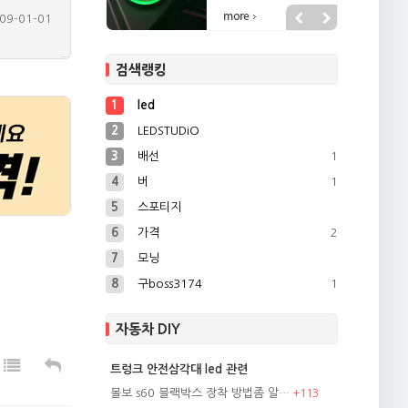
09-01-01
09-04-20
검색랭킹
13-02-28
07-12-27
1
led
08-02-26
2
LEDSTUDiO
3
배선
1
4
버
1
5
스포티지
6
가격
2
7
모닝
8
구boss3174
1
자동차 DIY
트렁크 안전삼각대 led 관련
볼보 s60 블랙박스 장착 방법좀 알…
+
113