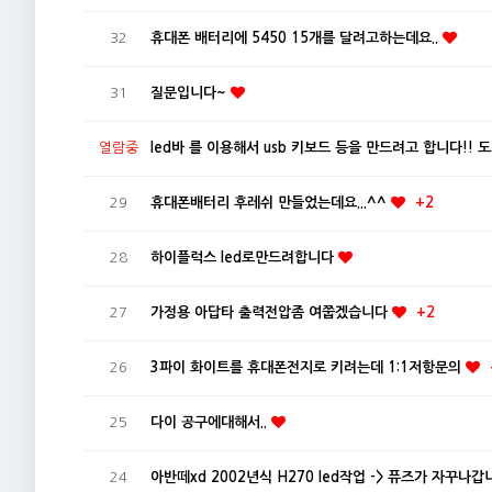
32
휴대폰 배터리에 5450 15개를 달려고하는데요..
31
질문입니다~
열람중
led바 를 이용해서 usb 키보드 등을 만드려고 합니다!! 
29
휴대폰배터리 후레쉬 만들었는데요...^^
+2
28
하이플럭스 led로만드려합니다
27
가정용 아답타 출력전압좀 여쭙겠습니다
+2
26
3파이 화이트를 휴대폰전지로 키려는데 1:1저항문의
25
다이 공구에대해서..
24
아반떼xd 2002년식 H270 led작업 -> 퓨즈가 자꾸나갑