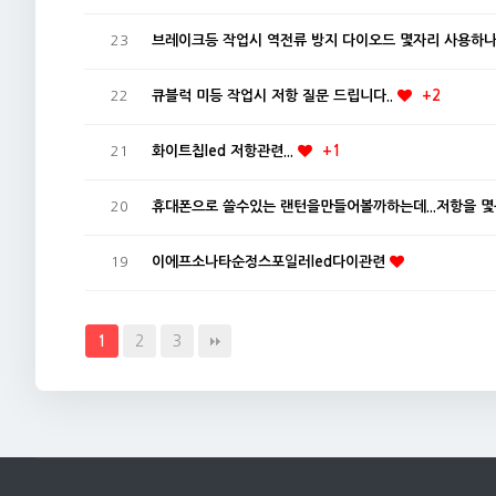
23
브레이크등 작업시 역전류 방지 다이오드 몇자리 사용하
22
큐블럭 미등 작업시 저항 질문 드립니다..
+2
21
화이트칩led 저항관련...
+1
20
휴대폰으로 쓸수있는 랜턴을만들어볼까하는데...저항을 
19
이에프소나타순정스포일러led다이관련
2
3
1