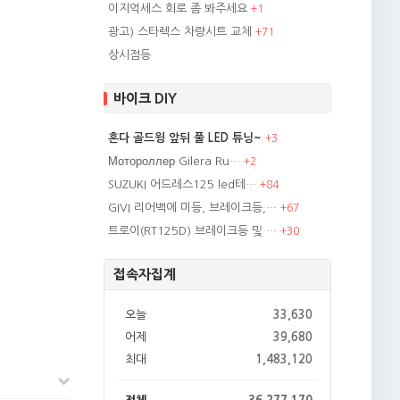
이지억세스 회로 좀 봐주세요
+
1
광고) 스타렉스 차량시트 교체
+
71
상시점등
바이크 DIY
혼다 골드윙 앞뒤 풀 LED 튜닝~
+
3
Мотороллер Gilera Ru…
+
2
SUZUKI 어드레스125 led테…
+
84
GIVI 리어백에 미등, 브레이크등,…
+
67
트로이(RT125D) 브레이크등 및 …
+
30
접속자집계
오늘
33,630
어제
39,680
최대
1,483,120