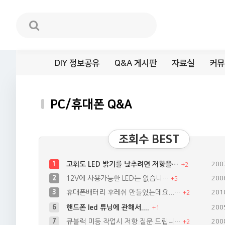
DIY 정보공유
Q&A 게시판
자료실
커뮤
PC/휴대폰 Q&A
조회수 BEST
1
고휘도 LED 밝기를 낮추려면 저항을…
200
+
2
2
12V에 사용가능한 LED는 없습니…
200
+
5
3
휴대폰배터리 후레쉬 만들었는데요...…
201
+
2
6
핸드폰 led 튜닝에 관해서....
200
+
1
7
큐블럭 미등 작업시 저항 질문 드립니…
200
+
2