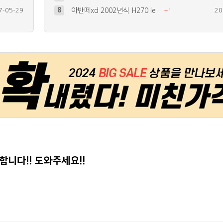
7-05-29
8
아반떼xd 2002년식 H270 le…
20
+
1
1-03-20
9
다이 공구에대해서..
20
9-01-01
10
휴대폰 배터리에 5450 15개를 달…
20
8-04-18
4
휴대폰으로 쓸수있는 랜턴을만들어볼까하…
20
+
1
7-12-27
5
화이트칩led 저항관련...
20
+
1
합니다!! 도와주세요!!