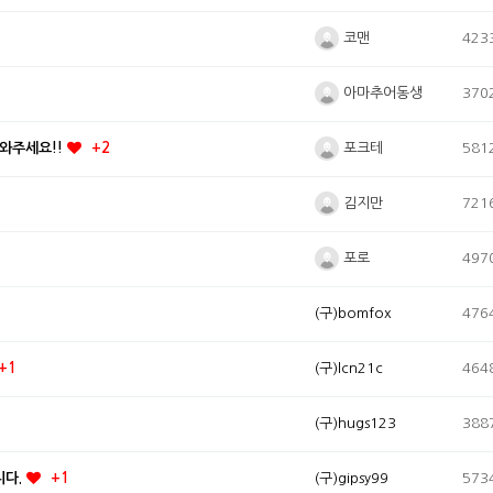
코맨
423
아마추어동생
370
포크테
도와주세요!!
581
+2
김지만
721
포로
497
(구)bomfox
476
(구)lcn21c
464
+1
(구)hugs123
388
니다.
(구)gipsy99
573
+1