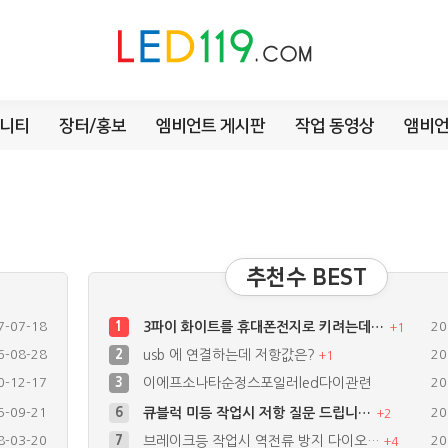
니티
장터/홍보
엠비언트 게시판
작업 동영상
앰비언
추천수 BEST
7-07-18
1
3파이 화이트를 휴대폰전지로 키려는데…
20
+
1
6-08-28
2
usb 에 연결하는데 저항값은?
20
+
1
0-12-17
3
이에프소나타순정스포일러led다이관련
20
5-09-21
6
큐블럭 미등 작업시 저항 질문 드립니…
20
+
2
8-03-20
7
브레이크등 작업시 역전류 방지 다이오…
20
+
4