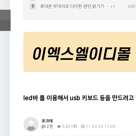
8
휴대폰 밧데리로 다이한 랜턴 밝기가 …
200
+
1
9
led바 를 이용해서 usb 키보드 …
201
+
2
10
아반떼xd 2002년식 H270 le…
200
+
1
4
브레이크등 작업시 역전류 방지 다이오…
200
+
4
5
휴대폰으로 쓸수있는 랜턴을만들어볼까하…
200
+
1
led바 를 이용해서 usb 키보드 등을 만드려고 
포크테
2건
5,811회
11-03-20 17:08