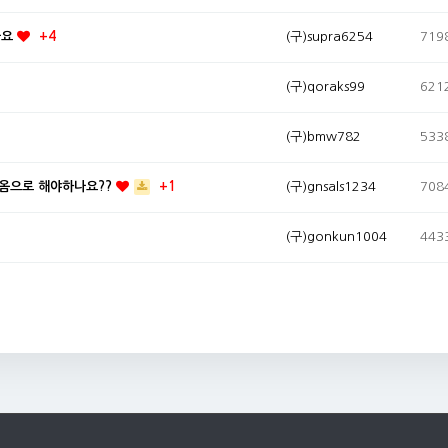
나요
(구)supra6254
719
+4
(구)qoraks99
621
(구)bmw782
533
몇옴으로 해야하나요??
(구)gnsals1234
708
+1
(구)gonkun1004
443