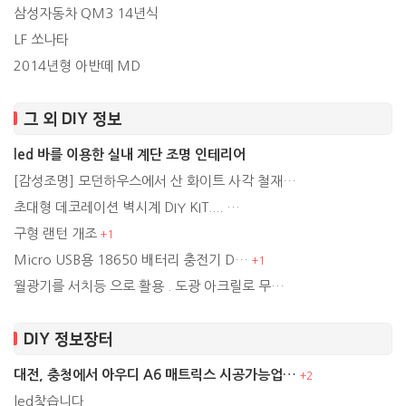
삼성자동차 QM3 14년식
LF 쏘나타
2014년형 아반떼 MD
그 외 DIY 정보
led 바를 이용한 실내 계단 조명 인테리어
[감성조명] 모던하우스에서 산 화이트 사각 철재…
초대형 데코레이션 벽시계 DIY KIT.... …
구형 랜턴 개조
+
1
Micro USB용 18650 배터리 충전기 D…
+
1
월광기를 서치등 으로 활용 . 도광 아크릴로 무…
DIY 정보장터
대전, 충청에서 아우디 A6 매트릭스 시공가능업…
+
2
led찿습니다