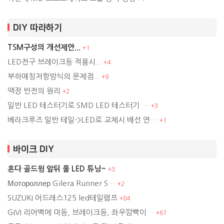
DIY 따라하기
TSM구성의 개선제안...
+
1
LED전구 브레이크등 적용시...
+
4
부하매칭저항방식의 문제점...
+
9
액정 반전의 원리
+
2
일반 LED 테스터기로 SMD LED 테스터기 …
+
3
베라크루즈 일반 테일->LED로 교체시 배선 연…
+
1
바이크 DIY
혼다 골드윙 앞뒤 풀 LED 튜닝~
+
3
Мотороллер Gilera Runner S…
+
2
SUZUKI 어드레스125 led테일램프
+
84
GIVI 리어백에 미등, 브레이크등, 좌우깜빡이…
+
67