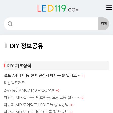
DIY 정보공유
DIY 기초상식
골프 7세대 미등 선 어떤건지 아시는 분 있나요…
+
1
테일램프개조
2yw led AMC7140 + tpc 모듈
+
6
아반떼 MD 실내등, 번호판등, 트렁크등 설치 …
+
2
아반떼 MD 도어램프 LED 모듈 장착방법
+
8
아반떼 MD 보조브레이크 모듈 장착 방법
+
1