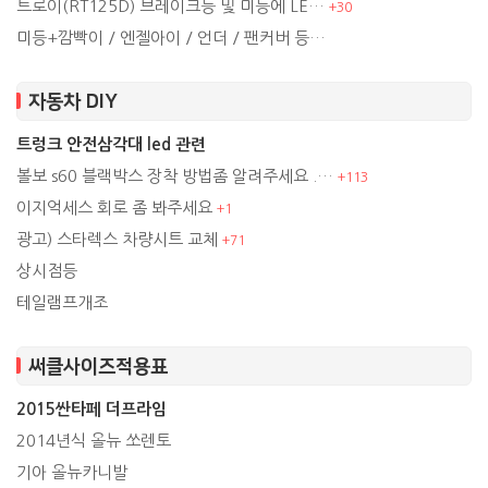
트로이(RT125D) 브레이크등 및 미등에 LE…
+
30
미등+깜빡이 / 엔젤아이 / 언더 / 팬커버 등…
자동차 DIY
트렁크 안전삼각대 led 관련
볼보 s60 블랙박스 장착 방법좀 알려주세요 .…
+
113
이지억세스 회로 좀 봐주세요
+
1
광고) 스타렉스 차량시트 교체
+
71
상시점등
테일램프개조
써클사이즈적용표
2015싼타페 더프라임
2014년식 올뉴 쏘렌토
기아 올뉴카니발