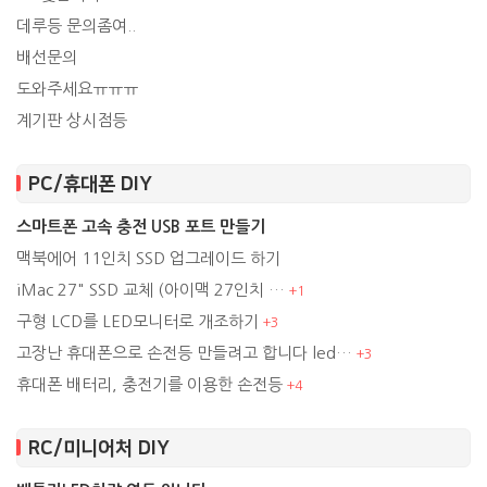
데루등 문의좀여..
배선문의
도와주세요ㅠㅠㅠ
계기판 상시점등
PC/휴대폰 DIY
스마트폰 고속 충전 USB 포트 만들기
맥북에어 11인치 SSD 업그레이드 하기
iMac 27" SSD 교체 (아이맥 27인치 …
+
1
구형 LCD를 LED모니터로 개조하기
+
3
고장난 휴대폰으로 손전등 만들려고 합니다 led…
+
3
휴대폰 배터리, 충전기를 이용한 손전등
+
4
RC/미니어처 DIY