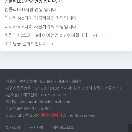
벤틀리LED차량 연동 입니다.
+
1
벤틀리LED차량 연동 입니다.
미니카 led다이 지금까지의 작업입니다.
미니카 led다이 지금까지의 작업입니다.
차량대시보드에 led 아이언맨 diy 하려합니다…
+
1
고수님들 문의드립니다.
+
1
상호명: 이엑스엘이디(exLED) / 대표자 : 최봉수
사업자등록번호: 134-33-18102 소재지: 경기 안산시 상록구 각골로 17
(본오동) / 대표전화: 031-520-7828
이메일 : webmaster@exledmall.com
개인정보책임관리자 : 최봉수
Copyright ⓒ 2004
이엑스엘이디
All rights reserved
회사소개
공지사항
개인정보보호