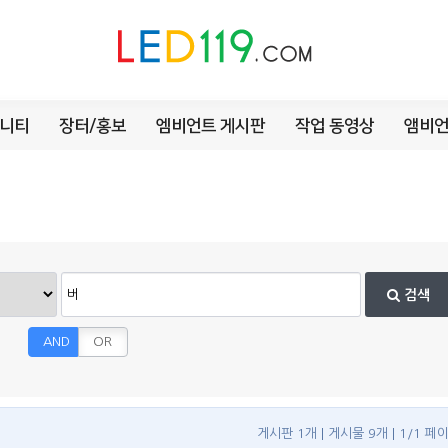
니티
장터/홍보
엠비언트 게시판
작업 동영상
앰비언
검색
AND
OR
게시판 1개
게시물 9개
1/1 페