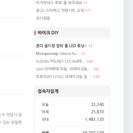
이지억세스 회로 좀 봐주세요
+
1
광고) 스타렉스 차량시트 교체
+
71
상시점등
바이크 DIY
혼다 골드윙 앞뒤 풀 LED 튜닝~
+
3
Мотороллер Gilera Ru…
+
2
SUZUKI 어드레스125 led테…
+
84
GIVI 리어백에 미등, 브레이크등,…
+
67
트로이(RT125D) 브레이크등 및 …
+
30
접속자집계
오늘
23,340
어제
25,870
ㅎㅎㅎ 작업시 금
최대
1,483,120
수 있는 유일한