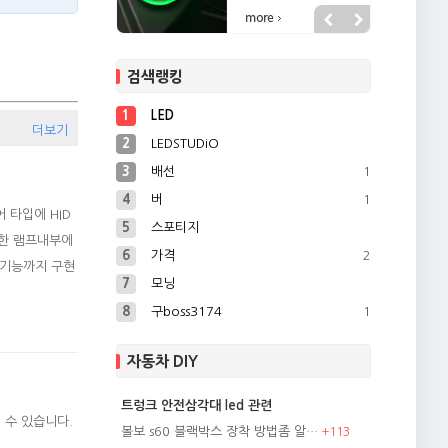
검색랭킹
1
LED
더보기
2
LEDSTUDiO
3
배선
1
4
버
1
 타입에 HID
5
스포티지
또한 램프내부에
6
가격
2
 기능까지 구현
7
모닝
8
구boss3174
1
자동차 DIY
트렁크 안전삼각대 led 관련
 수 있습니다.
볼보 s60 블랙박스 장착 방법좀 알…
+
113