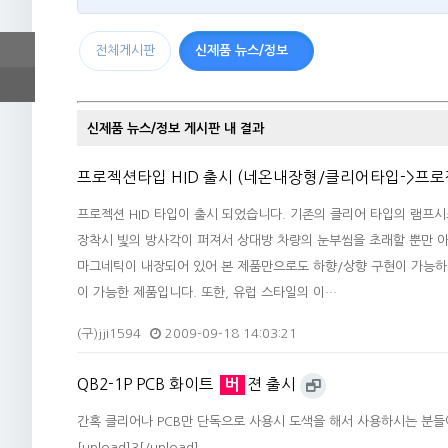
전체게시판
신제품 뉴스/정보
9
신제품 뉴스/정보 게시판 내 결과
프로젝션타입 HID 출시 (네온내장형/클리어타입->프로
프로젝션 HID 타입이 출시 되었습니다. 기존의 클리어 타입의 램프시
장착시 빛의 방사각이 퍼져서 상대방 차량의 눈부씸을 초래할 뿐만 아
마그네틱이 내장되어 있어 본 제품만으로도 하향/상향 구현이 가능하
이 가능한 제품입니다. 또한, 유럽 스타일의 이…
(구)jji1594
2009-09-18 14:03:21
QB2-1P PCB 화이트
버
젼 출시
간혹 클리어나 PCB만 단독으로 사용시 도색을 해서 사용하시는 분들
[upload]3[/upload]