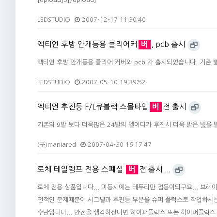
LEDSTUDiO
2007-12-17 11:30:40
액티언 후방 안개등용 클리어커
버
, pcb 출시
액티언 후방 안개등용 클리어 커버와 pcb 가 출시되었습니다. 기존
LEDSTUDiO
2007-05-10 19:39:52
엑티언 후진등 F/L큐블럭 스몰타입
버
전 출시
기존의 9발 보다 더욱많은 24발의 엘이디가 후진시 더욱 밝은 빛을
(구)maniared
2007-04-30 16:17:47
로체 테일램프 전용 스폐셜
버
젼 출시....
로체 전용 상품입니다,,, 미등시에는 테두리만 점등이되구요,,, 브레이크시에
전적인 문제때문에 시그널과 후진등 부분을 슈퍼 플럭스로 작업하시는 
수단입니다,,, 안전을 생각하신다면 하이퍼플럭스 또는 하이퍼플럭스 