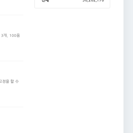
전체
36,202,170
3개, 100옴
고정을 할 수