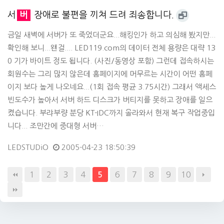
서
버
장애로 불편을 끼쳐 드려 죄송합니다.
금일 새벽에 서버가 또 죽었더군요...해킹인가 하고 의심해 봤지만...
확인해 보니...왠걸.... LED119.com의 데이터 전체 용량은 대략 13
0 기가 바이트 정도 됩니다. (사진/동영상 포함) 그런데 접속하시는
회원수는 그리 많지 않은데 홈페이지에 머무르는 시간이 어떤 홈페
이지 보다 높게 나오네요...(1회 접속 평균 3.75시간) 그래서 액세스
빈도수가 높아서 서버 하드 디스크가 버티지를 못하고 장애를 일으
켰습니다. 부랴부량 분당 KT-IDC까지 올라와서 현재 복구 작업중입
니다... 조만간에 중대형 서버…
LEDSTUDiO
2005-04-23 18:50:39
1
2
3
4
6
7
8
9
10
5