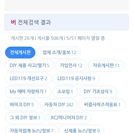
버
전체검색 결과
게시판 26개
게시물 506개
5/51 페이지 열람 중
전체게시판
업체 소개/홍보
12
DIY 제품 사고/팔기
가입인사
자유게시판
5
12
11
LED119 개선요구
LED119 공지사항
2
9
My 애마 자랑하기
소모임
DIY 기초상식
1
1
9
바이크 DIY
자동차 DIY
써클사이즈적용표
5
242
1
그 외 DIY 정보
RC/미니어처 DIY
1
2
자동차업계 뉴스/정보
신제품 뉴스/정보
7
9