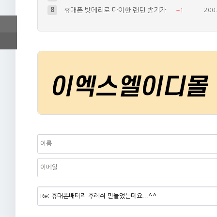
8
휴대폰 밧데리로 다이한 랜턴 밝기가 …
200
+
1
9
led바 를 이용해서 usb 키보드 …
201
+
2
10
아반떼xd 2002년식 H270 le…
200
+
1
4
브레이크등 작업시 역전류 방지 다이오…
200
+
4
5
휴대폰으로 쓸수있는 랜턴을만들어볼까하…
200
+
1