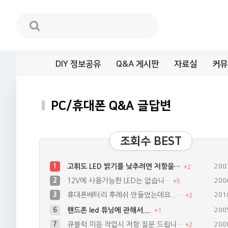
DIY 정보공유
Q&A 게시판
자료실
커뮤
PC/휴대폰 Q&A 글답변
조회수 BEST
1
고휘도 LED 밝기를 낮추려면 저항을…
200
+
2
2
12V에 사용가능한 LED는 없습니…
200
+
5
3
휴대폰배터리 후레쉬 만들었는데요...…
201
+
2
6
핸드폰 led 튜닝에 관해서....
200
+
1
7
큐블럭 미등 작업시 저항 질문 드립니…
200
+
2