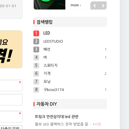
09-01-01
09-04-20
검색랭킹
13-02-28
07-12-27
1
LED
08-02-26
2
LEDSTUDiO
3
배선
1
4
버
1
5
스포티지
6
가격
2
7
모닝
8
구boss3174
1
자동차 DIY
트렁크 안전삼각대 led 관련
볼보 s60 블랙박스 장착 방법좀 알…
+
113
단축키 일람