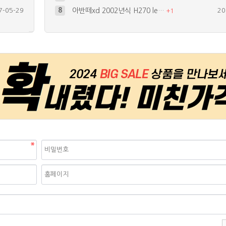
7-05-29
8
아반떼xd 2002년식 H270 le…
20
+
1
1-03-20
9
다이 공구에대해서..
20
9-01-01
10
휴대폰 배터리에 5450 15개를 달…
20
8-04-18
4
휴대폰으로 쓸수있는 랜턴을만들어볼까하…
20
+
1
7-12-27
5
화이트칩led 저항관련...
20
+
1