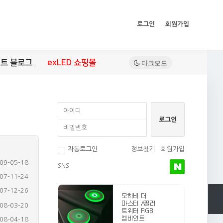
로그인
회원가입
트 블로그
exLED 쇼핑몰
자동로그인
정보찾기
회원가입
09-05-18
SNS
07-11-24
07-12-26
08-03-20
08-04-18