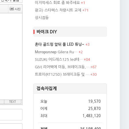
이지억세스 회로 좀 봐주세요
+
1
광고) 스타렉스 차량시트 교체
+
71
상시점등
바이크 DIY
혼다 골드윙 앞뒤 풀 LED 튜닝~
+
3
Мотороллер Gilera Ru…
+
2
SUZUKI 어드레스125 led테…
+
84
GIVI 리어백에 미등, 브레이크등,…
+
67
트로이(RT125D) 브레이크등 및 …
+
30
접속자집계
오늘
19,570
어제
25,870
최대
1,483,120