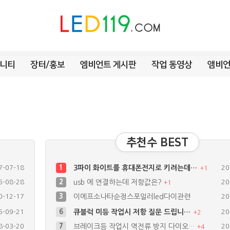
니티
장터/홍보
엠비언트 게시판
작업 동영상
앰비언
추천수 BEST
7-07-18
1
3파이 화이트를 휴대폰전지로 키려는데…
20
+
1
6-08-28
2
usb 에 연결하는데 저항값은?
20
+
1
0-12-17
3
이에프소나타순정스포일러led다이관련
20
5-09-21
6
큐블럭 미등 작업시 저항 질문 드립니…
20
+
2
8-03-20
7
브레이크등 작업시 역전류 방지 다이오…
20
+
4